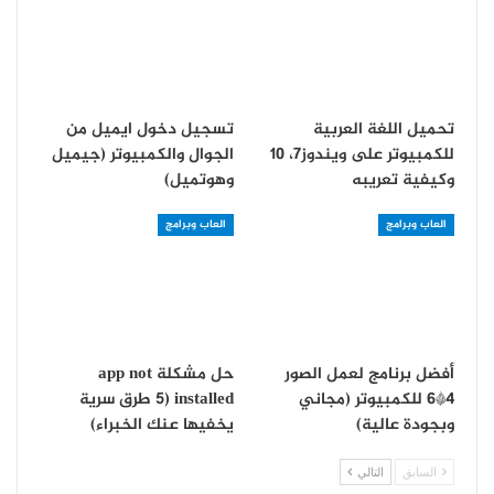
تحميل اللغة العربية
تسجيل دخول ايميل من
للكمبيوتر على ويندوز7، 10
الجوال والكمبيوتر (جيميل
وكيفية تعريبه
وهوتميل)
العاب وبرامج
العاب وبرامج
أفضل برنامج لعمل الصور
حل مشكلة app not
4*6 للكمبيوتر (مجاني
installed (5 طرق سرية
وبجودة عالية)
يخفيها عنك الخبراء)
السابق
التالي