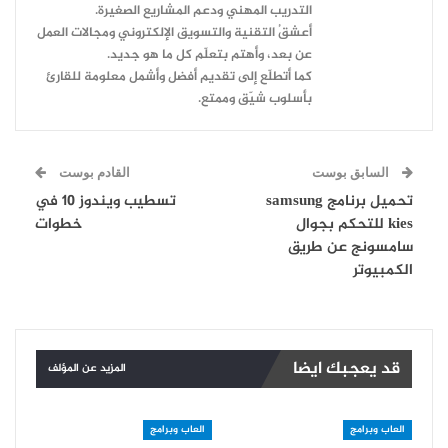
التدريب المهني ودعم المشاريع الصغيرة.
أعشقُ التقنية والتسويق الإلكتروني ومجالات العمل
عن بعد، وأهتم بتعلّم كل ما هو جديد.
كما أتطلّع إلى تقديم أفضل وأشمل معلومة للقارئ
بأسلوب شيّق وممتع.
السابق بوست
القادم بوست
تحميل برنامج samsung
تسطيب ويندوز 10 في
kies للتحكم بجوال
خطوات
سامسونج عن طريق
الكمبيوتر
قد يعجبك ايضا
المزيد عن المؤلف
العاب وبرامج
العاب وبرامج