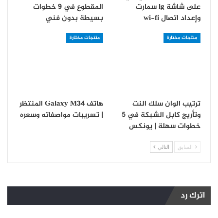
على شاشة lg سمارت
المقطوع في 9 خطوات
و‏إعداد اتصال wi-fi
بسيطة بدون فني
منتجات مختارة
منتجات مختارة
ترتيب الوان سلك النت
هاتف Galaxy M34 المنتظر
وتأريج كابل الشبكة في 5
| تسريبات مواصفاته وسعره
خطوات سهلة | يونكس
السابق
التالي
اترك رد