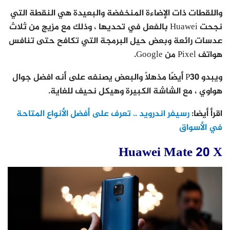
واللقطات ذات الإضاءة المنخفضة والبعيدة هي النقطة التي
نجحت Huawei بالفعل في تحديها ، وذلك مع مزيج من ثلاث
عدسات رائعة وبعض حيل البرمجة التي تكافح حتى تنافس
هواتف Pixel من Google.
ويبدو P30 أيضًا مذهلاً والبعض يصنفه على أنه افضل جوال
هواوي ، مع الشاشة الكبيرة وهيكل نحيف للغاية.
اقرأ أيضا:
رسيفر اندرويد .. تعرف على أفضل الأنواع المتاحة
في الأسواق
Huawei Mate 20 X