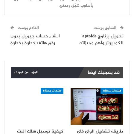
بأسلوب شيّق وممتع.
السابق بوست
القادم بوست
تحميل برنامج aptoide
انشاء حساب جيميل بدون
للكمبيوتر وأهم مميزاته
رقم هاتف خطوة بخطوة
قد يعجبك ايضا
المزيد عن المؤلف
منتجات مختارة
منتجات مختارة
طريقة تشغيل الواي فاي
كيفية توصيل سلك النت