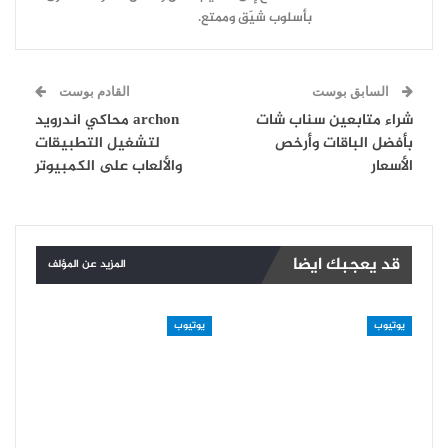
بأسلوب شيّق وممتع.
السابق بوست
القادم بوست
شراء متابعين سناب شات
archon محاكي اندرويد
بأفضل الباقات وأرخص
لتشغيل التطبيقات
الأسعار
والألعاب على الكمبيوتر
قد يعجبك ايضا
المزيد عن المؤلف
يوتيوب
يوتيوب