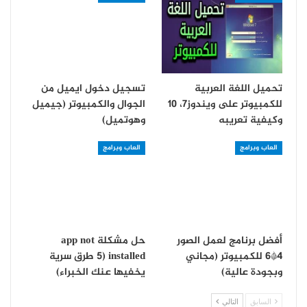
تحميل اللغة العربية
تسجيل دخول ايميل من
للكمبيوتر على ويندوز7، 10
الجوال والكمبيوتر (جيميل
وكيفية تعريبه
وهوتميل)
العاب وبرامج
العاب وبرامج
أفضل برنامج لعمل الصور
حل مشكلة app not
4*6 للكمبيوتر (مجاني
installed (5 طرق سرية
وبجودة عالية)
يخفيها عنك الخبراء)
السابق
التالي