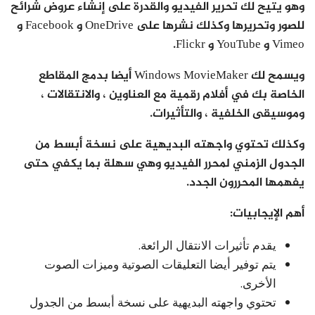
وهو يتيح لك تحرير الفيديو والقدرة على إنشاء عروض شرائح
للصور وتحريرها وكذلك نشرها على OneDrive و Facebook و
Vimeo و YouTube و Flickr.
ويسمح لك Windows MovieMaker أيضا بدمج المقاطع
الخاصة بك في أفلام رقمية مع العناوين ، والانتقالات ،
وموسيقى الخلفية ، والتأثيرات.
وكذلك تحتوي واجهته البديهية على نسخة أبسط من
الجدول الزمني لمحرر الفيديو وهي سهلة بما يكفي حتى
يفهمها المحررون الجدد.
أهم الإيجابيات:
يقدم تأثيرات الانتقال الرائعة.
يتم توفير أيضا التعليقات الصوتية وميزات الصوت
الأخرى.
تحتوي واجهته البديهية على نسخة أبسط من الجدول