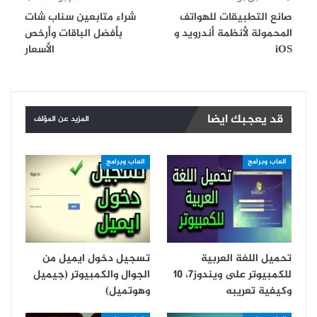
صانع التطبيقات للهواتف
شراء متابعين سناب شات
المحمولة لأنظمة أندرويد و
بأفضل الباقات وأرخص
iOS
الأسعار
قد يعجبك ايضا
المزيد عن المؤلف
العاب وبرامج
العاب وبرامج
تحميل اللغة العربية
تسجيل دخول ايميل من
للكمبيوتر على ويندوز7، 10
الجوال والكمبيوتر (جيميل
وكيفية تعريبه
وهوتميل)