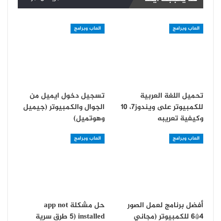
العاب وبرامج
العاب وبرامج
تحميل اللغة العربية
تسجيل دخول ايميل من
للكمبيوتر على ويندوز7، 10
الجوال والكمبيوتر (جيميل
وكيفية تعريبه
وهوتميل)
العاب وبرامج
العاب وبرامج
أفضل برنامج لعمل الصور
حل مشكلة app not
4*6 للكمبيوتر (مجاني
installed (5 طرق سرية