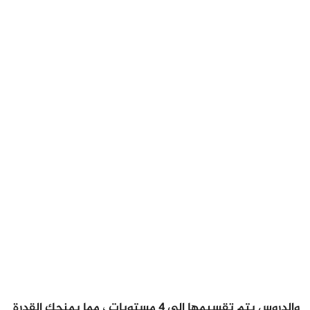
والدروس يتم تقسيمها إلى 4 مستويات ، مما يمنحك القدرة