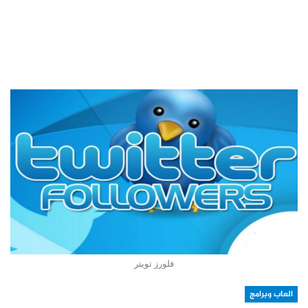
فلورز تويتر
العاب وبرامج