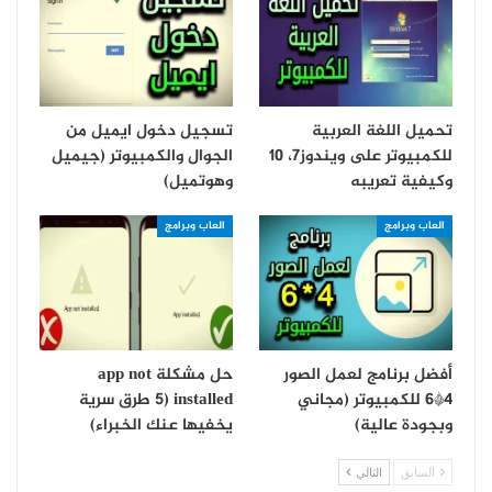
تحميل اللغة العربية
تسجيل دخول ايميل من
للكمبيوتر على ويندوز7، 10
الجوال والكمبيوتر (جيميل
وكيفية تعريبه
وهوتميل)
العاب وبرامج
العاب وبرامج
أفضل برنامج لعمل الصور
حل مشكلة app not
4*6 للكمبيوتر (مجاني
installed (5 طرق سرية
وبجودة عالية)
يخفيها عنك الخبراء)
السابق
التالي