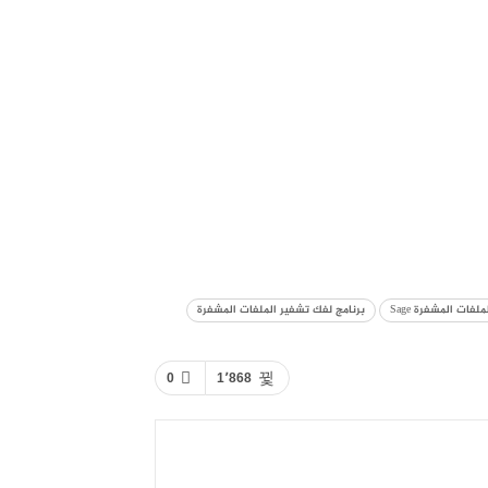
لفات المشفرة Sage
برنامج لفك تشفير الملفات المشفرة
0
1٬868