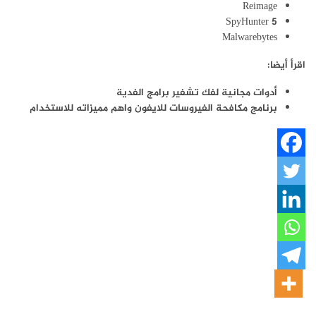
Reimage
SpyHunter 5
Malwarebytes
اقرأ أيضا:
أدوات مجانية لفك تشفير برامج الفدية
برنامج مكافحة الفيروسات للايفون واهم مميزاته للاستخدام