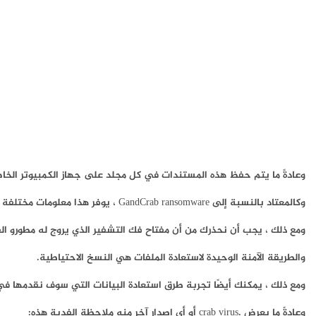
وعادةً ما يتم حفظ هذه المستندات في كل مجلد على جهاز الكمبيوتر الخا
وكالمعتاد بالنسبة إلى GandCrab ransomware ، يوفر هذا معلومات مختلفة ، مثل إرشادات حول كيفية الاتصال بشبكة TOR ومعلومات حول شراء عملة معماة Bitcoin وإجراء الدفع واختبار خدمة فك التشفير.
ومع ذلك ، يجب أن نحذرك من أن مفتاح فك التشفير الذي يروج له مطورو ال
والطريقة الآمنة الوحيدة لاستعادة الملفات هي النسخ الاحتياطية.
ومع ذلك ، يمكنك أيضًا تجربة طرق استعادة البيانات التي سوف نقدمها في 
وعادةً ما يعرض .crab virus أو أي إصدار آخر منه ملاحظة الفدية هذه: