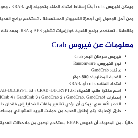
ويمكن لفيروس .crab أيضًا إسقاط امتداد الملف وتحويله إلى .KRAB ، وهو يجعل الملفات المشفرة عديمة الفائدة.
ومن أجل الوصول إلى أجهزة الكمبيوتر المستهدفة ، تستخدم برامج الفدية تقنيات معقدة ، بما في ذلك itKit
وكالعادة ، تستخدم برامج الفدية خوارزميات تشفير AES و RSA. وبعد ذلك مباشرة ، تصبح البيانات عديمة الفائدة ولا يمكن فتحها.
معلومات عن فيروس Crab
فيروس سرطان البحر Crab
نوع الفيروس: Ransomware
عائلة: GandCrab
الفدية المطلوبة: 800 دولار
امتداد الملف: .crab أو .KRAB
اسم مذكرة طلب الفدية: CRAB-DECRYPT.txt ؛ KRAB-DECRYPT.txt.
إصدارات GandCrab: GandCrab1 ؛ GandCrab 2 ؛ GandCrab 3 ؛ GandCrab 4
الخطر الأساسي: يمكن أن يؤدي تشفير ملفات الضحايا إلى فقدان دائم
طرق الإصابة: يتم إطلاق العديد من حملات البريد العشوائي بمساعدة Rig ExploitKit و Grandsoft RigExpoit وما إلى 
حاليًا ، من المعروف أن فيروس KRAB يستخدم نوعين من ملاحظات الفدية: CRAB-DECRYPT.txt و KRAB-DECRYPT.txt.