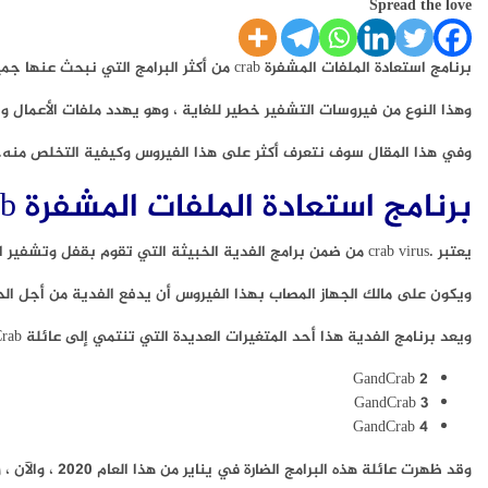
Spread the love
برنامج استعادة الملفات المشفرة crab من أكثر البرامج التي نبحث عنها جميعا من أجل التخلص من هذه المشكلة التي قد تهدد العديد من أجهزة الكمبيوتر.
وهذا النوع من فيروسات التشفير خطير للغاية ، وهو يهدد ملفات الأعمال وا
وفي هذا المقال سوف نتعرف أكثر على هذا الفيروس وكيفية التخلص منه.
برنامج استعادة الملفات المشفرة crab
يعتبر .crab virus من ضمن برامج الفدية الخبيثة التي تقوم بقفل وتشفير الملفات وإسقاط امتداد الملف إلى أسمائها بالإضافة إلى المطالبة بفدية تتراح في حدود 800 دولار.
ويكون على مالك الجهاز المصاب بهذا الفيروس أن يدفع الفدية من أجل ال
ويعد برنامج الفدية هذا أحد المتغيرات العديدة التي تنتمي إلى عائلة GandCrab حيث تتواجد أنواع أخرى ، ومنها:
GandCrab 2
GandCrab 3
GandCrab 4
وقد ظهرت عائلة هذه البرامج الضارة في يناير من هذا العام 2020 ، والآن ، وبعد بضعة أشهر ، هناك بالفعل أربعة إصدارات مختلفة تهاجم مستخدمي الكمبيوتر غير المدركين.