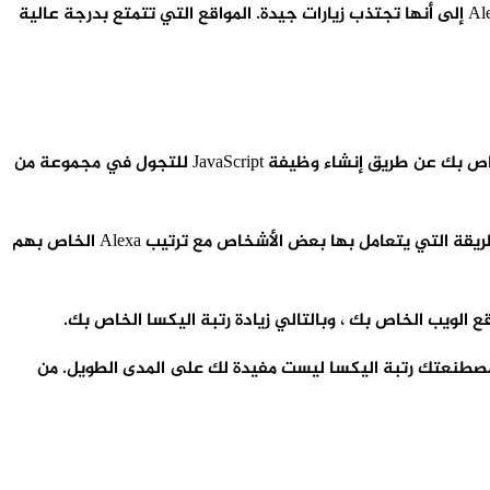
قد تكون الدقة مشكوك فيها إذا كنت من بين المواقع الأقل رتبة، يمكن أن تطمئن تلك المواقع ضمن أفضل 100000 تصنيف في نظام Alexa إلى أنها تجتذب زيارات جيدة. المواقع التي تتمتع بدرجة عالية
وفقًا لـ Search Engine Journal ، من الممكن معالجة رتبة Alexa على موقع الويب الخاص بك. يمكنك بسهولة التعامل مع ترتيب Alexa الخاص بك عن طريق إنشاء وظيفة JavaScript للتجول في مجموعة من
الحيلة هي الحصول على كل عنوان لفتح في نافذة منفصلة. ثم أعد حلقة الوظيفة إلى البداية بمجرد أن تصل إلى النهاية. هذه هي الطريقة التي يتعامل بها بعض الأشخاص مع ترتيب Alexa الخاص بهم
 جيد الجودة على أساس منتظم. زيادة مصطنعتك رتبة اليكسا ليست مفيدة لك على المدى الطويل. من