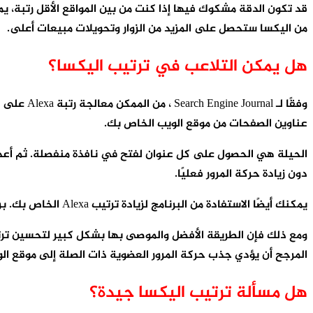
من اليكسا ستحصل على المزيد من الزوار وتحويلات مبيعات أعلى.
هل يمكن التلاعب في ترتيب اليكسا؟
عناوين الصفحات من موقع الويب الخاص بك.
دون زيادة حركة المرور فعليًا.
يمكنك أيضًا الاستفادة من البرنامج لزيادة ترتيب Alexa الخاص بك. برامج مثل Rankboostup و UpMyRanksend طن من حركة المرور إلى موقع الويب الخاص بك ، وبالتالي زيادة رتبة اليكسا الخاص بك.
المرجح أن يؤدي جذب حركة المرور العضوية ذات الصلة إلى موقع ا
هل مسألة ترتيب اليكسا جيدة؟