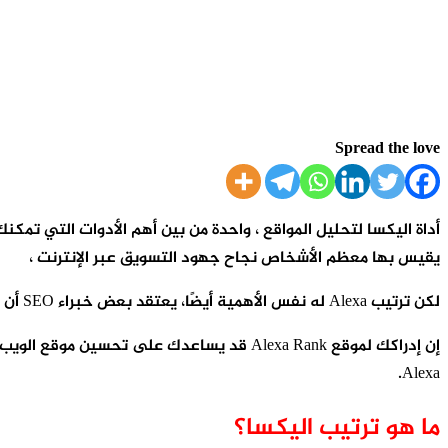
Spread the love
يقيس بها معظم الأشخاص نجاح جهود التسويق عبر الإنترنت ،
لكن ترتيب Alexa له نفس الأهمية أيضًا، يعتقد بعض خبراء SEO أن تصنيف Alexa لا يقل أهمية عن تصنيف Google للمواقع التي تتطلع إلى جذب المزيد من الزيارات وزيادة التحويلات.
إن إدراكك لموقع Alexa Rank قد يساعدك على
Alexa.
ما هو ترتيب اليكسا؟