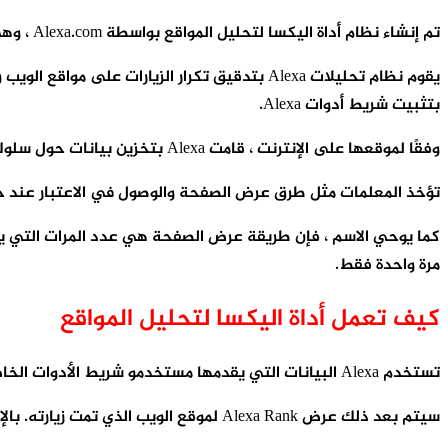
تم إنشاء نظام أداة اليكسا لتحليل المواقع بواسطة Alexa.com ، وهي شركة تابعة لـ Amazon.com. يوضح ترتيب Alexa لأحد مواقع الويب مدى شعبية هذا الموقع بالنسبة إلى مواقع الويب الأخرى.
بتثبيت شريط أدوات Alexa.
وفقًا لموقعها على الإنترنت ، قامت Alexa بتخزين بيانات حول سلوك التصفح عبر الإنترنت لأكثر من 300 مليون صفحة إنترنت.
تؤخذ المعلمات مثل طرق عرض الصفحة والوصول في الاعتبار عند حس
كما يوحي الاسم ، فإن طريقة عرض الصفحة هي عدد المرات التي ي
مرة واحدة فقط.
كيف تعمل أداة اليكسا لتحليل المواقع
تستخدم Alexa البيانات التي يقدمها مستخدمو شريط الأدوات الخاص بهم لترتيب مواقع الويب الخاصة بهم مقابل مواقع الويب الأخرى. للبدء ما عليك سوى تنزيل وتثبيت شريط أدوات Alexa.
سيتم بعد ذلك عرض Alexa Rank لموقع الويب الذي تمت زيارته. بالإضافة إلى ذلك ، سيرسل شريط الأدوات أيضًا بيانات حركة المرور إلى خادم مركزي. يتم تسجيل عنوان IP وعنوان URL الذي تزوره.