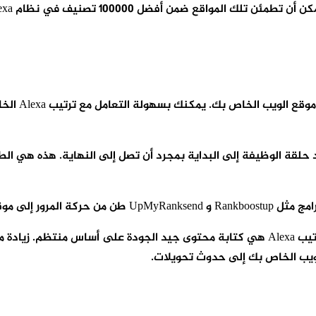
ومع ذلك فإن الطريقة الأفضل والموصى بها بشكل كبير لتحسين ترتيب Alexa هي كتابة محتوى
لويب الخاص بك إلى حدوث تحويلات.