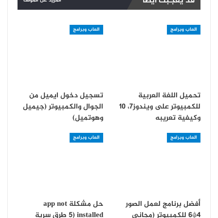
قد يعجبك ايضا
المزيد عن المؤلف
العاب وبرامج
العاب وبرامج
تحميل اللغة العربية
تسجيل دخول ايميل من
للكمبيوتر على ويندوز7، 10
الجوال والكمبيوتر (جيميل
وكيفية تعريبه
وهوتميل)
العاب وبرامج
العاب وبرامج
أفضل برنامج لعمل الصور
حل مشكلة app not
4*6 للكمبيوتر (مجاني
installed (5 طرق سرية