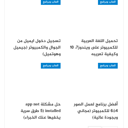
العاب وبرامج
العاب وبرامج
تحميل اللغة العربية
تسجيل دخول ايميل من
للكمبيوتر على ويندوز7، 10
الجوال والكمبيوتر (جيميل
وكيفية تعريبه
وهوتميل)
العاب وبرامج
العاب وبرامج
أفضل برنامج لعمل الصور
حل مشكلة app not
4*6 للكمبيوتر (مجاني
installed (5 طرق سرية
وبجودة عالية)
يخفيها عنك الخبراء)