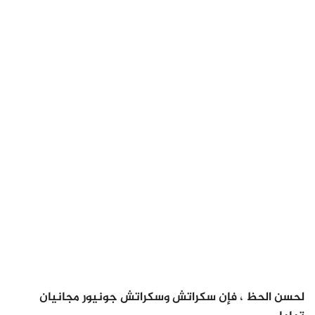
لحسن الحظ ، فإن سكراتش وسكراتش جونيور مجانيان