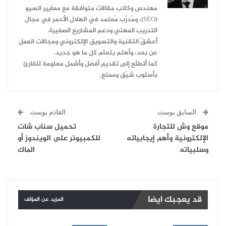
مهندس وكاتب مقالات متوافقة مع معايير السيو
(SEO)، ومُدرِّب مُعتمد في الهلال الأحمر في مجال
التدريب المهني ودعم المشاريع الصغيرة.
أعشقُ التقنية والتسويق الإلكتروني ومجالات العمل
عن بعد، وأهتم بتعلّم كل ما هو جديد.
كما أتطلّع إلى تقديم أفضل وأشمل معلومة للقارئ
بأسلوب شيّق وممتع.
السابق بوست
القادم بوست
موقع وش للتجارة
تحميل سناب شات
الإلكترونية وأهم إيجابياته
للكمبيوتر على الويندوز أو
وسلبياته
الماك
قد يعجبك ايضا
المزيد عن المؤلف