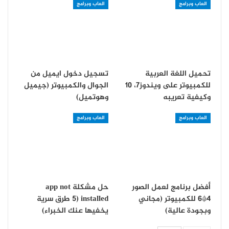
العاب وبرامج
العاب وبرامج
تحميل اللغة العربية
تسجيل دخول ايميل من
للكمبيوتر على ويندوز7، 10
الجوال والكمبيوتر (جيميل
وكيفية تعريبه
وهوتميل)
العاب وبرامج
العاب وبرامج
أفضل برنامج لعمل الصور
حل مشكلة app not
4*6 للكمبيوتر (مجاني
installed (5 طرق سرية
وبجودة عالية)
يخفيها عنك الخبراء)