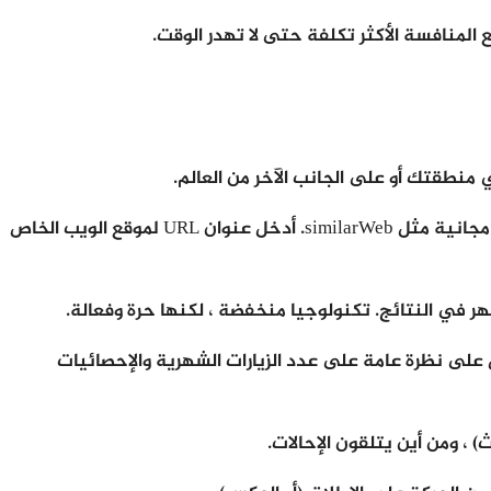
منطقتك أو على الجانب الآخر من العالم.
ابدأ بتجميع قائمة من 10 مواقع أو ما يشبه مواقعك (حجم أعمال مشابه وجمهور مستهدف). يمكنك القيام بذلك باستخدام أداة مجانية مثل similarWeb. أدخل عنوان URL لموقع الويب الخاص
منافسين ، اكتشف مواقع الويب الأكثر نجاحًا حتى الآن. اكتب عناوين URL في similarWeb وستحصل على نظرة عامة على عدد الزيارات الشهرية والإحصائيات
 ، ومن أين يتلقون الإحالات.