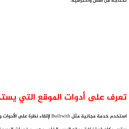
تحتاجه من صقل واحترافية.
تعرف على أدوات الموقع التي يست
استخدم خدمة مجانية مثل Builtwith لإلقاء نظرة على الأدوات والإضافات التي يعمل بها منافسيك على مواقعهم على الويب والتي توفر أفضل الأدوات لتحليل المواقع المنافسة.