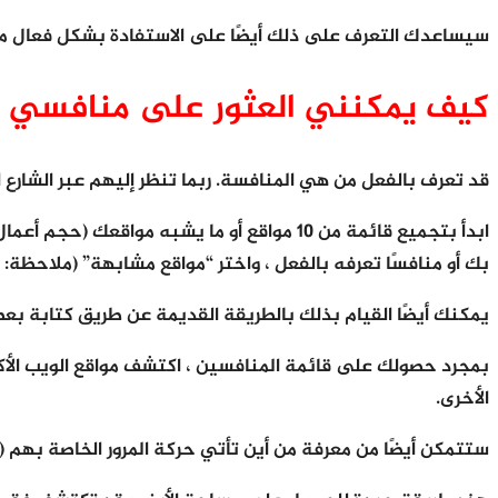
سيساعدك التعرف على ذلك أيضًا على الاستفادة بشكل فعال من التجارب المجانية لمدة 7 أيام على أفضل الأدوات لتحليل الم
كيف يمكنني العثور على منافسي م
قد تعرف بالفعل من هي المنافسة. ربما تنظر إليهم عبر الشارع 
بك أو منافسًا تعرفه بالفعل ، واختر “مواقع مشابهة” (ملاحظة: مع الإص
يمكنك أيضًا القيام بذلك بالطريقة القديمة عن طريق كتابة بعض أهم كلماتك الرئيسية في Google ورؤية مواقع الويب التي ت
الأخرى.
ستتمكن أيضًا من معرفة من أين تأتي حركة المرور الخاصة بهم (م