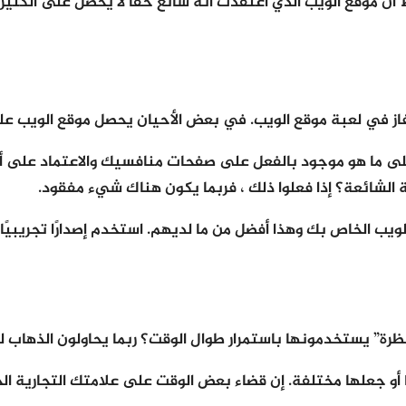
وقع الويب الذي اعتقدت أنه شائع حقًا لا يحصل على الكثير من
 فاز في لعبة موقع الويب. في بعض الأحيان يحصل موقع الويب على
 على ما هو موجود بالفعل على صفحات منافسيك والاعتماد على أف
لشائعة؟ إذا فعلوا ذلك ، فربما يكون هناك شيء مفقود.
رة” يستخدمونها باستمرار طوال الوقت؟ ربما يحاولون الذهاب لن
ا أو جعلها مختلفة. إن قضاء بعض الوقت على علامتك التجارية ا