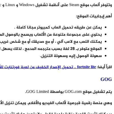
وتتوفر ألعاب موقع Steam على أنظمة تشغيل Windows و Linux و Mac.
أهم إيجابيات الموقع:
يمكن عن طريقه تحميل العاب كمبيوتر مجانا كاملة .
يحتوي على مجموعة متنوعة من الألعاب ويسمح بالوصول المبك
يمكنك اللعب مع لاعب آلي ، أو مع صديقك أو مع شخص غريب عبر
الموقع متوفر بـ 28 لغة بسبب مترجمه المدمج ، لذلك يسهل استخدامه وفهمه من قبل الناس في جميع أنحاء العالم.
سهولة الوصول إليه وسهولة التنزيل.
اقرأ أيضا:
fortnite lite .. تحميل الإصدار الخفيف من لعبة فورتنايت للأجهزة الضعيفة
GOG
يتم تشغيل موقع GOG.com بواسطة GOG Limited.
وهي منصة رقمية قبرصية لألعاب الفيديو والأفلام. ويمكن تنزيل الألع