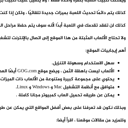
ويمكنك تثبيت اللعبة بنقرة واحدة فقط ، ولا يتعين عليك تثبيت برا
كذلك يتم دائمًا تحديث اللعبة بميزات جديدة تلقائيًا ، ولكن إذا كن
كذلك لن تفقد تقدمك في اللعبة أبدًا لأنه سوف يتم حفظ مراحل ال
ولا تحتاج الألعاب المثبتة من هذا الموقع إلى اتصال بالإنترنت ل
أهم إيجابيات الموقع:
سهل الاستخدام وسهولة التنزيل.
الألعاب ليست باهظة الثمن ، ويضع موقع GOG.com أيضًا العديد من الألعاب للمبيعات المخفضة ويقبل بطاقات الهدايا أيضًا.
يحتوي على مجموعة كبيرة ومتنوعة من الألعاب ذات الميزات ا
متوافق مع أنظمة التشغيل Mac و Windows و Linux.
يمكن عن طريقه تحميل العاب كمبيوتر مجانا كاملة .
وبذلك نكون قد تعرفنا على بعض أفضل المواقع التي يمكن عن طري
وللمزيد من مقالات موقعنا ، اقرأ أيضا: