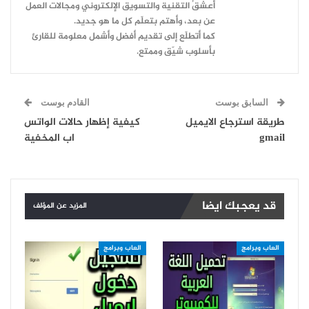
أعشقُ التقنية والتسويق الإلكتروني ومجالات العمل
عن بعد، وأهتم بتعلّم كل ما هو جديد.
كما أتطلّع إلى تقديم أفضل وأشمل معلومة للقارئ
بأسلوب شيّق وممتع.
السابق بوست
القادم بوست
طريقة استرجاع الايميل
كيفية إظهار حالات الواتس
gmail
اب المخفية
قد يعجبك ايضا
المزيد عن المؤلف
العاب وبرامج
العاب وبرامج