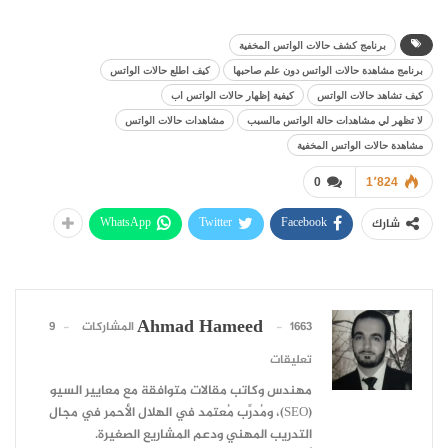
برنامج كشف حالات الواتس المخفية
برنامج مشاهدة حالات الواتس دون علم صاحبها
كيف اطلع حالات الواتس
كيف تشاهد حالات الواتس
كيفية إظهار حالات الواتس اب
لا تظهر لي مشاهدات حالة الواتس مالسبب
مشاهدات حالات الواتس
مشاهدة حالات الواتس المخفية
0
1٬824
WhatsApp
Twitter
Facebook
شارك
Ahmad Hameed
1663 المشاركات
9
تعليقات
مهندس وكاتب مقالات متوافقة مع معايير السيو
(SEO)، ومُدرِّب مُعتمد في الهلال الأحمر في مجال
التدريب المهني ودعم المشاريع الصغيرة.