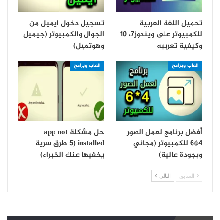
تحميل اللغة العربية
تسجيل دخول ايميل من
للكمبيوتر على ويندوز7، 10
الجوال والكمبيوتر (جيميل
وكيفية تعريبه
وهوتميل)
العاب وبرامج
العاب وبرامج
أفضل برنامج لعمل الصور
حل مشكلة app not
4*6 للكمبيوتر (مجاني
installed (5 طرق سرية
وبجودة عالية)
يخفيها عنك الخبراء)
السابق
التالي