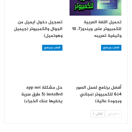
تحميل اللغة العربية
تسجيل دخول ايميل من
للكمبيوتر على ويندوز7، 10
الجوال والكمبيوتر (جيميل
وكيفية تعريبه
وهوتميل)
العاب وبرامج
العاب وبرامج
أفضل برنامج لعمل الصور
حل مشكلة app not
4*6 للكمبيوتر (مجاني
installed (5 طرق سرية
وبجودة عالية)
يخفيها عنك الخبراء)
السابق
التالي