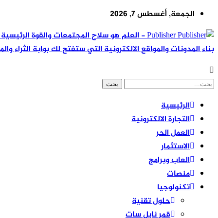
الجمعة, أغسطس 7, 2026
Publisher - العلم هو سلاح المجتمعات والقوة ال
بناء المدونات والمواقع الالكترونية التي ستفتح لك بوابة الثراء والم
الرئيسية
التجارة الالكترونية
العمل الحر
الاستثمار
العاب وبرامج
منصات
تكنولوجيا
حلول تقنية
قمر نايل سات