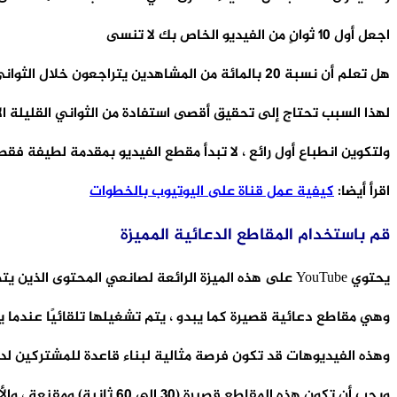
اجعل أول 10 ثوانٍ من الفيديو الخاص بك لا تنسى
هل تعلم أن نسبة 20 بالمائة من المشاهدين يتراجعون خلال الثواني العشر الأولى من الفيديو عن استكماله.
لهذا السبب تحتاج إلى تحقيق أقصى استفادة من الثواني القليلة 
ولتكوين انطباع أول رائع ، لا تبدأ مقطع الفيديو بمقدمة لطيفة فقط 
اقرأ أيضا:
كيفية عمل قناة على اليوتيوب بالخطوات
قم باستخدام المقاطع الدعائية المميزة
يحتوي YouTube على هذه الميزة الرائعة لصانعي المحتوى الذين يتطلعون إلى زيادة قاعدة اشتراكاتهم ، والتي تسمى مقاطع القناة الدعائية.
وهي مقاطع دعائية قصيرة كما يبدو ، يتم تشغيلها تلقائيًا عندما يصل زائر إلى ص
وهذه الفيديوهات قد تكون فرصة مثالية لبناء قاعدة للمشتركين لد
ويجب أن تكون هذه المقاطع قصيرة (30 إلى 60 ثانية) ومقنعة ، والأهم من ذلك أن تحتوي على سبب يشجع زوار قناتك على البقاء.