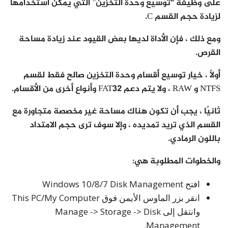
على وظيفة “توسيع وحدة التخزين” التي يمكن استخدامها
لزيادة حجم القسم C.
ومع ذلك ، فإن الأداة لديها بعض القيود عند زيادة مساحة
القرص.
أولاً ، خيار توسيع أقسام وحدة التخزين صالح فقط لقسم
NTFS و RAW ، ولا يتم دعم FAT32 وأنواع أخرى من الأقسام.
ثانيًا ، يجب أن تكون هناك مساحة غير مخصصة متجاورة مع
القسم الذي تريد تمديده ، وإلا سوف ترى حجم الامتداد
باللون الرمادي.
والخطوات المطلوبة هي:
افتح Windows 10/8/7 Disk Management
انقر بزر الماوس الأيمن فوق This PC/My Computer
وانتقل إلى Manage -> Storage -> Disk
Management.