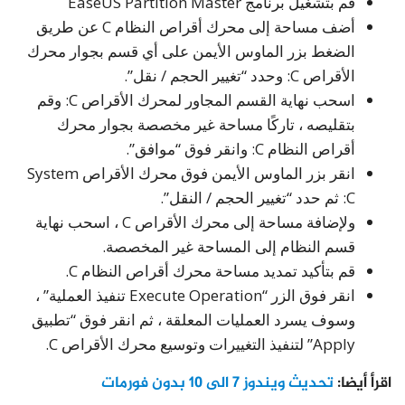
قم بتشغيل برنامج EaseUS Partition Master
أضف مساحة إلى محرك أقراص النظام C عن طريق
الضغط بزر الماوس الأيمن على أي قسم بجوار محرك
الأقراص C: وحدد “تغيير الحجم / نقل”.
اسحب نهاية القسم المجاور لمحرك الأقراص C: وقم
بتقليصه ، تاركًا مساحة غير مخصصة بجوار محرك
أقراص النظام C: وانقر فوق “موافق”.
انقر بزر الماوس الأيمن فوق محرك الأقراص System
C: ثم حدد “تغيير الحجم / النقل”.
ولإضافة مساحة إلى محرك الأقراص C ، اسحب نهاية
قسم النظام إلى المساحة غير المخصصة.
قم بتأكيد تمديد مساحة محرك أقراص النظام C.
انقر فوق الزر “Execute Operation تنفيذ العملية” ،
وسوف يسرد العمليات المعلقة ، ثم انقر فوق “تطبيق
Apply” لتنفيذ التغييرات وتوسيع محرك الأقراص C.
اقرأ أيضا:
تحديث ويندوز 7 الى 10 بدون فورمات