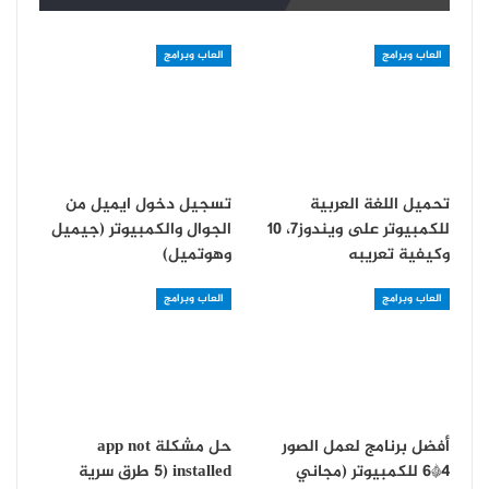
العاب وبرامج
العاب وبرامج
تحميل اللغة العربية
تسجيل دخول ايميل من
للكمبيوتر على ويندوز7، 10
الجوال والكمبيوتر (جيميل
وكيفية تعريبه
وهوتميل)
العاب وبرامج
العاب وبرامج
أفضل برنامج لعمل الصور
حل مشكلة app not
4*6 للكمبيوتر (مجاني
installed (5 طرق سرية