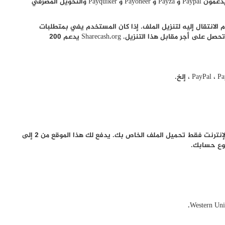
احصل على حوالي 1 دولار إلى 20 دولارًا لكل دوونلود. إنهم يدعمون Paypal و Payza و Payoneer و Payquiker والتحويل المصرفي
انتقال إليه لتنزيل الملف. إذا كان المستخدم يفي بمتطلبات
الاستطلاع ، فإنه يسمح بتنزيل الملف الذي قمت بتحميله وتحصل على أجر مقابل هذا التنزيل. Sharecash.org يدعم 200
هذا هو واحد من أفضل موقع لـ الربح من رفع الملفات على الإنترنت فقط تحميل الملف الخاص بك. يدفع لك هذا الموقع من 2 إلى