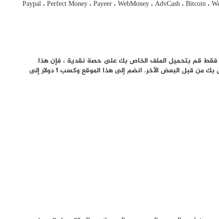
Paypal ، Perfect Money ، Payeer ، WebMoney ، AdvCash ، Bitcoin ، Wester
 فقط قم بتحميل الملف الخاص بك على حصة نقدية ، فإن هذا
الموقع سوف يدفع لك عندما يتم تنزيل ملف التحميل الخاص بك من قبل البعض الآخر. انضم إلى هذا الموقع وكسب 1 دولار إلى