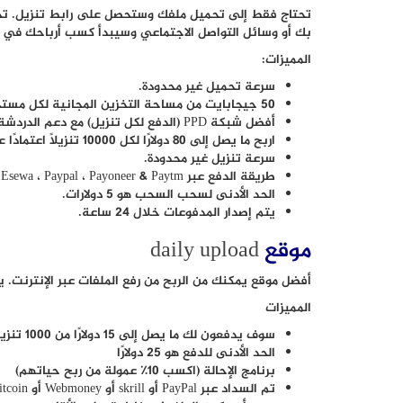
تحتاج فقط إلى تحميل ملفك وستحصل على رابط تنزيل. تحتا
بك أو وسائل التواصل الاجتماعي وسيبدأ كسب أرباحك في ا
المميزات:
سرعة تحميل غير محدودة.
50 جيجابايت من مساحة التخزين المجانية لكل مستخدم.
أفضل شبكة PPD (الدفع لكل تنزيل) مع دعم الدردشة المباشرة.
اربح ما يصل إلى 80 دولارًا لكل 10000 تنزيلًا اعتمادًا على موقع التنزيل.
سرعة تنزيل غير محدودة.
طريقة الدفع عبر Esewa ، Paypal ، Payoneer & Paytm ، إلخ.
الحد الأدنى لسحب السحب هو 5 دولارات.
يتم إصدار المدفوعات خلال 24 ساعة.
موقع
daily upload
أفضل موقع يمكنك من الربح من رفع الملفات عبر الإنترنت.
المميزات
سوف يدفعون لك ما يصل إلى 15 دولارًا من 1000 تنزيل
الحد الأدنى للدفع هو 25 دولارًا
برنامج الإحالة (اكسب 10٪ عمولة من ربح حياتهم)
تم السداد عبر PayPal أو skrill أو Webmoney أو Bitcoin.