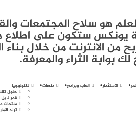
Publi - العلم هو سلاح المجتمعات و
ونة يونكس ستكون على اطلاع م
ح من الانترنت من خلال بناء ا
لك بوابة الثراء والمعرفة.
حر
الاستثمار
العاب وبرامج
منصات
تكنولوجيا
حلول تقن
قمر نايل 
منتجات مخ
ترند الامار