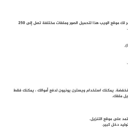
وهذا الموقع أحد اشهر المواقع لـ الربح من رفع الملفات. يوفر لك موقع الويب هذا لتحميل الصور وملفات مختلفة تصل إلى 250
نخفضة. يمكنك استخدام ويسترن يونيون لدفع أموالك ، يمكنك فقط
يل ملفك.
ليد دخل كبير.