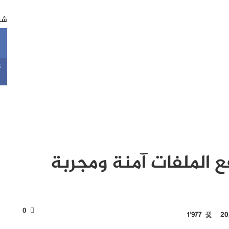
شبك
k
ع الملفات آمنة ومجربة
0
1٬977