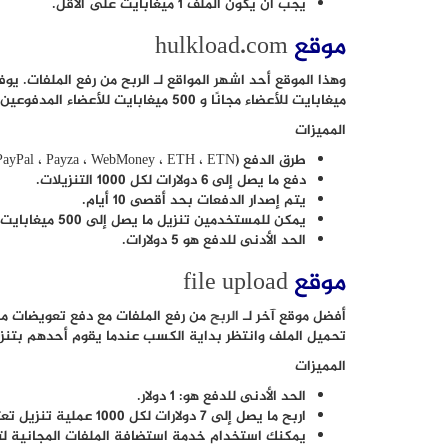
يجب أن يكون الملف 1 ميغابايت على الأقل.
موقع
hulkload.com
ميغابايت للأعضاء مجانًا و 500 ميغابايت للأعضاء المدفوعين.
المميزات
طرق الدفع (PayPal ، Payza ، WebMoney ، ETH ، ETN).
دفع ما يصل إلى 6 دولارات لكل 1000 التنزيلات.
يتم إصدار الدفعات بحد أقصى 10 أيام.
يمكن للمستخدمين تنزيل ما يصل إلى 500 ميغابايت.
الحد الأدنى للدفع هو 5 دولارات.
موقع
file upload
أفضل موقع آخر لـ
الربح
من رفع الملفات مع دفع تعويضات م
تحميل الملف وانتظر بداية الكسب عندما يقوم أحدهم بتنز
المميزات
الحد الأدنى للدفع هو: 1 دولار.
اربح ما يصل إلى 7 دولارات لكل 1000 عملية تنزيل تعتمد على موقع التنزيل.
يمكنك استخدام خدمة استضافة الملفات المجانية لتو