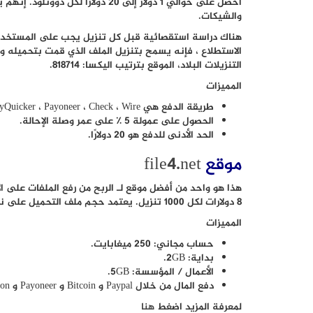
والشيكات.
هناك دراسة استقصائية قبل كل تنزيل يجب على المستخدم ال
التنزيلات البلاد، الموقع بترتيب اليكسا: 818714.
المميزات
طريقة الدفع هي PayPal ، PayQuicker ، Payoneer ، Check ، Wire ، إلخ.
الحصول على عمولة 5 ٪ على عمر وصلة الإحالة.
الحد الأدنى للدفع هو 20 دولارًا.
موقع
file4.net
8 دولارات لكل 1000 تنزيل. يعتمد حجم ملف التحميل على نوع حسابك.
المميزات
حساب مجاني: 250 ميغابايت.
بداية: 2GB.
الأعمال / المؤسسة: 5GB.
دفع المال من خلال Paypal و Bitcoin و Payoneer و Western Union.
لمعرفة المزيد اضغط
هنا