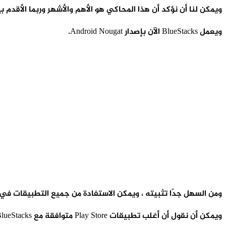
ويمكن لنا أن نؤكد أن هذا المحاكي هو الأهم والأشهر وربما الأقدم بين محاكيات الأند
ويعمل BlueStacks الآن بإصدار Android Nougat.
ومن السهل جدًا تثبيته ، ويمكن الاستفادة من جميع التطبيقات في متجر Google Play عن طريق تسجيل الدخول إلى حساب Google الخاص بك ، أو إنشا
ويمكن أن نقول أن أغلب تطبيقات Play Store متوافقة مع BlueStacks ، مما يتيح لك الوصول إلى آلاف الألعاب والتطبيقات من جميع الأنواع.