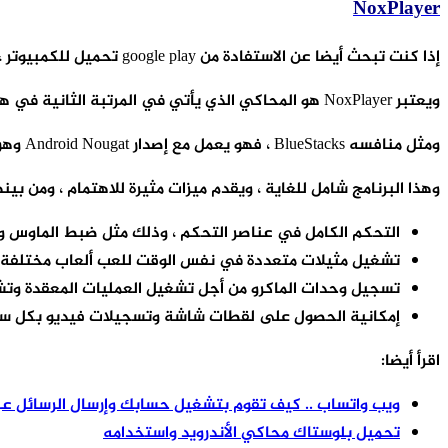
NoxPlayer
إذا كنت تبحث أيضا عن الاستفادة من google play تحميل للكمبيوتر ، فإن هذا المحاكي قد يكون هو الحل الأمثل لك.
ويعتبر NoxPlayer هو المحاكي الذي يأتي في المرتبة الثانية في هذا الترتيب لأفضل محاكيات Android لأجهزة الكمبيوتر في عام 2020.
ومثل منافسه BlueStacks ، فهو يعمل مع إصدار Android Nougat وهو متميز بشكل خاص عند الحديث عن لعب ألعاب الأندرويد المتاحة على جوجل بلاي.
وهذا البرنامج شامل للغاية ، ويقدم ميزات مثيرة للاهتمام ، ومن بينه
التحكم الكامل في عناصر التحكم ، وذلك مثل ضبط الماوس و
تشغيل مثيلات متعددة في نفس الوقت للعب ألعاب مختلفة 
تسجيل وحدات الماكرو من أجل تشغيل العمليات المعقدة وتشغي
إمكانية الحصول على لقطات شاشة وتسجيلات فيديو بكل سهو
اقرأ أيضا:
ويب واتساب .. كيف تقوم بتشغيل حسابك وإرسال الرسائل عبر
تحميل بلوستاك محاكي الأندرويد واستخدامه