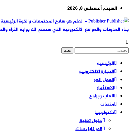
السبت, أغسطس 8, 2026
Publisher - العلم هو سلاح المجتمعات والقوة ال
بناء المدونات والمواقع الالكترونية التي ستفتح لك بوابة الثراء والم
الرئيسية
التجارة الالكترونية
العمل الحر
الاستثمار
العاب وبرامج
منصات
تكنولوجيا
حلول تقنية
قمر نايل سات