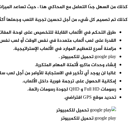
كذلك من السهل جدًا التعامل مع المحاكي هذا ، حيث تساعد الميزات العديدة التي يقدمه
كذلك تم تصميم كل شيء من أجل تحسين تجربة اللعب وجعلها أكثر 
طرق التحكم في الألعاب القابلة للتخصيص على لوحة المفاتيح والماوس ووحدة التح
القدرة على لعب ألعاب متعددة في نفس الوقت أو لعب نفس 
مزامنة أسرع لتعظيم الموارد في الألعاب الإستراتيجية.
google play تحميل للكمبيوتر .
إنشاء وحدات ماكرو لأتمتة المهام المتكررة.
غالبا لن يوجد أي تأخير في الاستجابة للأوامر من أجل لعب س
إمكانية الحصول على ترجمة فورية داخل الألعاب.
رسومات Full HD و QHD لجودة رسومات رائعة.
تحديد موقع GPS افتراضي.
google play تحميل للكمبيوتر