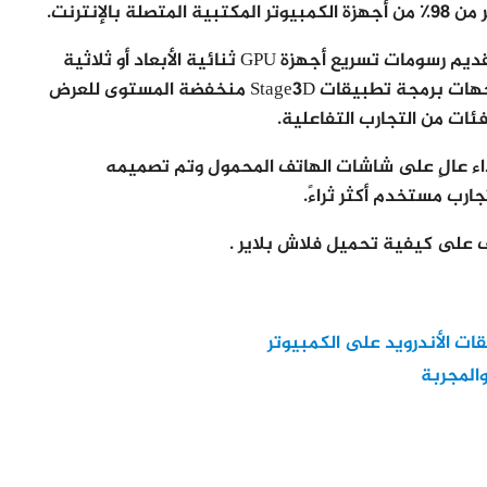
لإنترنت.
ويستكشف Adobe Flash Player 13 بنية جديدة لتقديم رسومات تسريع أجهزة GPU ثنائية الأبعاد أو ثلاثية
الأبعاد عالية الأداء بواسطة Adobe ، والتي توفر واجهات برمجة تطبيقات Stage3D منخفضة المستوى للعرض
ات من التجارب التفاعلية.
Flash Pl للحصول على أداء عالٍ على شاشات الهاتف المحمول وتم تصميمه
جارب مستخدم أكثر ثراءً.
 على كيفية تحميل فلاش بلاير .
ات الأندرويد على الكمبيوتر
المجربة