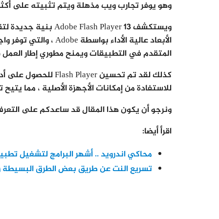
وهو يوفر تجارب ويب مذهلة ويتم تثبيته على أكثر من 98٪ من أجهزة الكمبيوتر المكتبية المتصلة با
المتقدم في التطبيقات ويمنح مطوري إطار العمل فئ
كذلك لقد تم تحسين ayer
للاستفادة من إمكانات الأجهزة الأصلية ، مما يتيح ت
ونرجو أن يكون هذا المقال قد ساعدكم على التعرف
اقرأ أيضا:
محاكي اندرويد .. أشهر البرامج لتشغيل تطبيق
تسريع النت عن طريق بعض الطرق البسيطة و