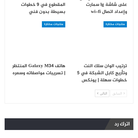
على شاشة lg سمارت
المقطوع في 9 خطوات
و‏إعداد اتصال wi-fi
بسيطة بدون فني
منتجات مختارة
منتجات مختارة
ترتيب الوان سلك النت
هاتف Galaxy M34 المنتظر
وتأريج كابل الشبكة في 5
| تسريبات مواصفاته وسعره
خطوات سهلة | يونكس
السابق
التالي
اترك رد