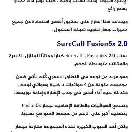
الإشارة شيوعًا. وذلك لسبب وجيه ، حيث يوفر أداءً ممتازًا
بسعر رائع.
ويساعد هذا الطراز على تحقيق أقصى استفادة من جميع
مميزات جهاز تقوية شبكة المحمول .
SureCall Fusion5x 2.0
يعتبر Surecall’s Fusion5X 2.0 خيارًا ممتازًا للمنازل الكبيرة
والمكاتب متوسطة الحجم.
وهو فريد من نوعه في النطاق السعري لأنه يأتي ضمن
مجموعة مكونة من 4 هوائيات داخلية وهوائي لوحة ،
وكذلك لديه أداء أعلى في جذب الإشارة وإعادة توزيعها.
وتسمح الهوائيات والطاقة الإضافية لجهاز Fusion5x
بتغطية أكبر على الرغم من حجمها المتواضع نسبيًا.
ولكن أحد العيوب الكبيرة لهذه المجموعة مقارنةً بجهاز