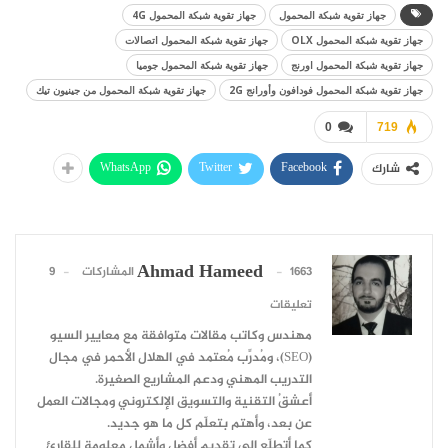
جهاز تقوية شبكة المحمول
جهاز تقوية شبكة المحمول 4G
جهاز تقوية شبكة المحمول OLX
جهاز تقوية شبكة المحمول اتصالات
جهاز تقوية شبكة المحمول اورنج
جهاز تقوية شبكة المحمول جوميا
جهاز تقوية شبكة المحمول فودافون وأورانج 2G
جهاز تقوية شبكة المحمول من جينيون تيك
0
719
WhatsApp
Twitter
Facebook
شارك
Ahmad Hameed
1663 المشاركات
9
تعليقات
مهندس وكاتب مقالات متوافقة مع معايير السيو
(SEO)، ومُدرِّب مُعتمد في الهلال الأحمر في مجال
التدريب المهني ودعم المشاريع الصغيرة.
أعشقُ التقنية والتسويق الإلكتروني ومجالات العمل
عن بعد، وأهتم بتعلّم كل ما هو جديد.
كما أتطلّع إلى تقديم أفضل وأشمل معلومة للقارئ