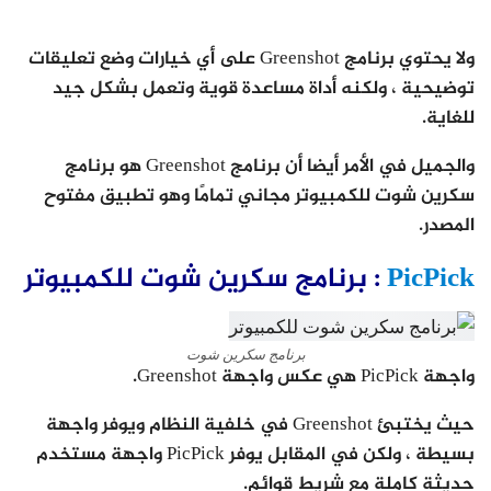
ولا يحتوي برنامج Greenshot على أي خيارات وضع تعليقات
توضيحية ، ولكنه أداة مساعدة قوية وتعمل بشكل جيد
للغاية.
والجميل في الأمر أيضا أن برنامج Greenshot هو برنامج
سكرين شوت للكمبيوتر مجاني تمامًا وهو تطبيق مفتوح
المصدر.
PicPick
: برنامج سكرين شوت للكمبيوتر
برنامج سكرين شوت
واجهة PicPick هي عكس واجهة Greenshot.
حيث يختبئ Greenshot في خلفية النظام ويوفر واجهة
بسيطة ، ولكن في المقابل يوفر PicPick واجهة مستخدم
حديثة كاملة مع شريط قوائم.