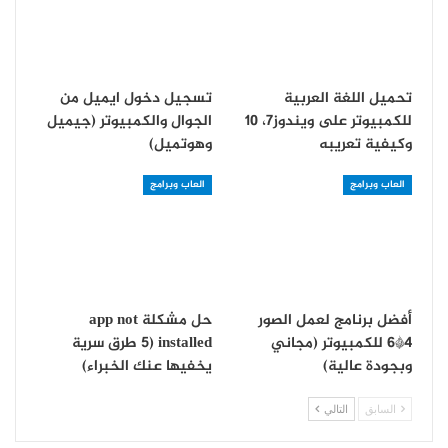
تحميل اللغة العربية
تسجيل دخول ايميل من
للكمبيوتر على ويندوز7، 10
الجوال والكمبيوتر (جيميل
وكيفية تعريبه
وهوتميل)
العاب وبرامج
العاب وبرامج
أفضل برنامج لعمل الصور
حل مشكلة app not
4*6 للكمبيوتر (مجاني
installed (5 طرق سرية
وبجودة عالية)
يخفيها عنك الخبراء)
السابق
التالي