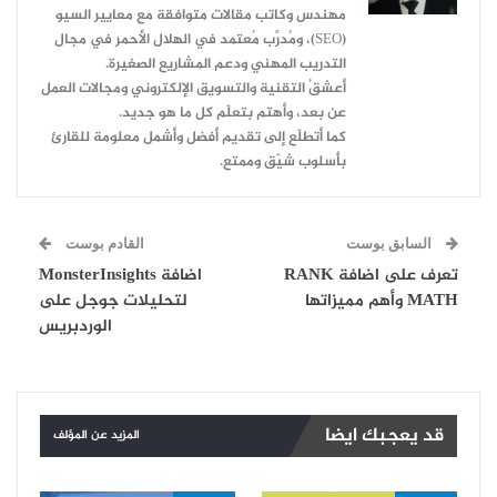
مهندس وكاتب مقالات متوافقة مع معايير السيو
(SEO)، ومُدرِّب مُعتمد في الهلال الأحمر في مجال
التدريب المهني ودعم المشاريع الصغيرة.
أعشقُ التقنية والتسويق الإلكتروني ومجالات العمل
عن بعد، وأهتم بتعلّم كل ما هو جديد.
كما أتطلّع إلى تقديم أفضل وأشمل معلومة للقارئ
بأسلوب شيّق وممتع.
السابق بوست
القادم بوست
تعرف على اضافة RANK
اضافة MonsterInsights
MATH وأهم مميزاتها
لتحليلات جوجل على
الوردبريس
قد يعجبك ايضا
المزيد عن المؤلف