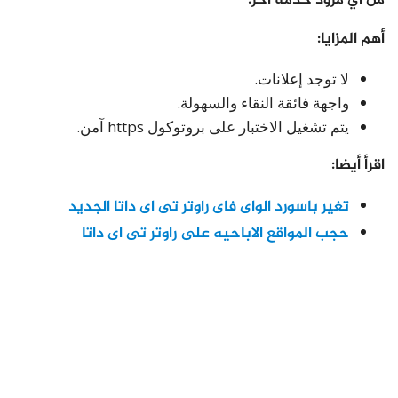
أهم المزايا:
لا توجد إعلانات.
واجهة فائقة النقاء والسهولة.
يتم تشغيل الاختبار على بروتوكول https آمن.
اقرأ أيضا:
تغير باسورد الواى فاى راوتر تى اى داتا الجديد
حجب المواقع الاباحيه على راوتر تى اى داتا