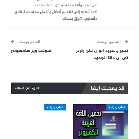
عن بعد، وأهتم بتعلّم كل ما هو جديد.
كما أتطلّع إلى تقديم أفضل وأشمل معلومة للقارئ
بأسلوب شيّق وممتع.
السابق بوست
القادم بوست
تغير باسورد الواى فاى راوتر
سوفت وير سامسونج
تى اى داتا الجديد
قد يعجبك ايضا
المزيد عن المؤلف
العاب وبرامج
العاب وبرامج