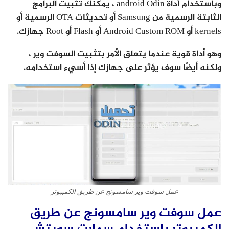
وباستخدام أداة android Odin ، يمكنك تثبيت البرامج
الثابتة الرسمية من Samsung أو تحديثات OTA الرسمية أو
kernels أو Android Custom ROM أو Flash أو Root جهازك.
وهو أداة قوية عندما يتعلق الأمر بتثبيت السوفت وير ،
ولكنه أيضًا سوف يؤثر على جهازك إذا أسيء استخدامه.
عمل سوفت وير سامسونج عن طريق الكمبيوتر
عمل سوفت وير سامسونج عن طريق