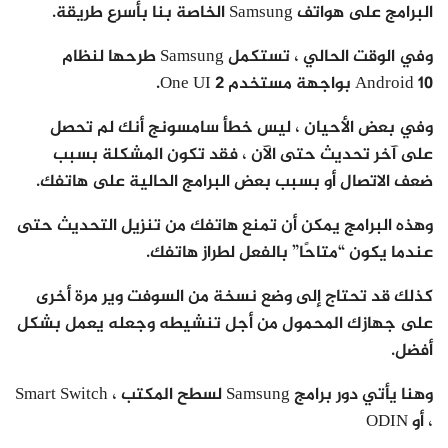
البرامج على هواتف Samsung الخاصة بنا بأسرع طريقة.
وفي الوقت الحالي ، تستكمل Samsung طرحها لنظام
Android 10 بواجهة مستخدم One UI 2.
وفي بعض الأحيان ، ليس خطأ سامسونج أنك لم تحصل
على آخر تحديث حتى الآن ، فقد تكون المشكلة بسبب
ضعف الاتصال أو بسبب بعض البرامج الحالية على هاتفك.
وهذه البرامج يمكن أن تمنع هاتفك من تنزيل التحديث حتى
عندما يكون “متاحًا” بالفعل لطراز هاتفك.
كذلك قد تحتاج إلى وضع نسخة من السوفت وير مرة أخرى
على جهازك المحمول من أجل تنشيطه وجعله يعمل بشكل
أفضل.
وهنا يأتي دور برامج Samsung لسطح المكتب ، Smart Switch
، أو ODIN