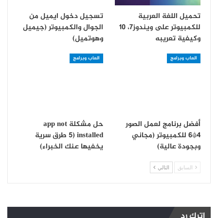
تحميل اللغة العربية
تسجيل دخول ايميل من
للكمبيوتر على ويندوز7، 10
الجوال والكمبيوتر (جيميل
وكيفية تعريبه
وهوتميل)
العاب وبرامج
العاب وبرامج
أفضل برنامج لعمل الصور
حل مشكلة app not
4*6 للكمبيوتر (مجاني
installed (5 طرق سرية
وبجودة عالية)
يخفيها عنك الخبراء)
السابق
التالي
اترك رد