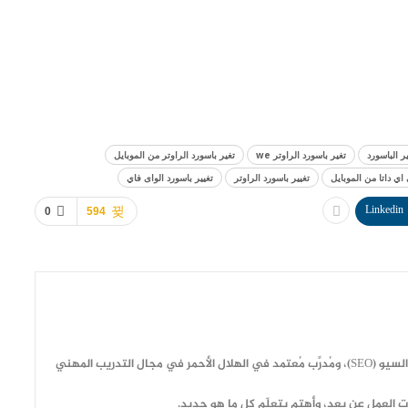
تغير باسورد الراوتر we
تغير باسورد الراوتر من الموبايل
اي داتا من الموبايل
تغيير باسورد الراوتر
تغيير باسورد الواى فاي
Linkedin
0
594
مهندس وكاتب مقالات متوافقة مع معايير السيو (SEO)، ومُدرِّب مُعتمد في الهلال الأحمر في مجال التدريب المهني
ت العمل عن بعد، وأهتم بتعلّم كل ما هو جديد.