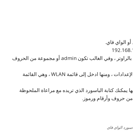
و الواي فاي.
استخدم اسم المستخدم وكلمة المرور الخاصة بالراوتر ، وفي الغالب تكون admin أو مجموعة من الحروف
انتقل الى قائمة Basic في الجانب الأيسر من الإعدادات ، ومنها ادخل إلى قائمة WLAN ، وهي القائمة
ة WPA pre-shared key ، وأمامها يمكنك كتابة الباسورد الذي تريده مع مراعاة الملحوظة
 من حروف وأرقام ورموز.
اسورد الواى فاى