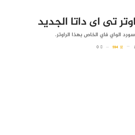
وتر تى اى داتا الجديد
رد الواي فاي الخاص بهذا الراوتر.
0
594