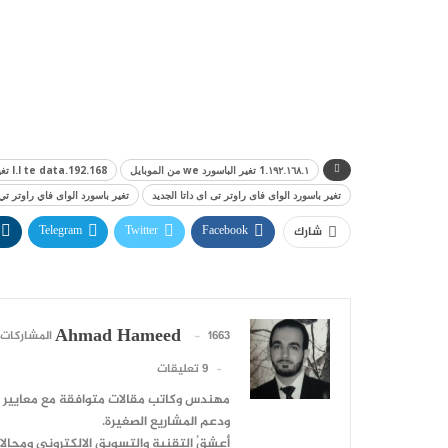
١٩٢.١٦٨.١.1 تغير الباسورد we من الموبايل
192.168.l.l te data تغير الباسورد
تغير باسورد الواى فاى راوتر تى اى داتا الجديد
تغير باسورد الواى فاي راوتر تي 
Telegram
Twitter
Facebook
شارك
Ahmad Hameed
1663 المشاركات
9 تعليقات
ودعم المشاريع الصغيرة.
أعشقُ التقنية والتسويق الإلكتروني ومجالا