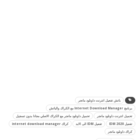
باتش تفعيل انترنت داونلود مانجر
برنامج Internet Download Manager مع الكراك والباتش
تحميل انترنت داونلود مانجر
تحميل داونلود مانجر مع الكراك الاصلي مجانا بدون تسجيل
تفعيل IDM 2020
تفعيل IDM الى الابد
كراك internet download manager
كراك داونلود مانجر