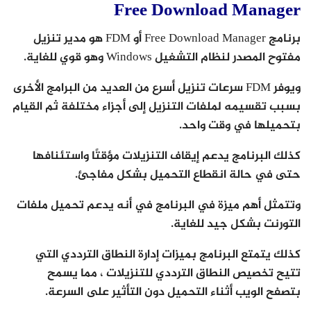
Free Download Manager
برنامج Free Download Manager أو FDM هو مدير تنزيل
مفتوح المصدر لنظام التشغيل Windows وهو قوي للغاية.
ويوفر FDM سرعات تنزيل أسرع من العديد من البرامج الأخرى
بسبب تقسيمه لملفات التنزيل إلى أجزاء مختلفة ثم القيام
بتحميلها في وقت واحد.
كذلك البرنامج يدعم إيقاف التنزيلات مؤقتًا واستئنافها
حتى في حالة انقطاع التحميل بشكل مفاجئ.
وتتمثل أهم ميزة في البرنامج في أنه يدعم تحميل ملفات
التورنت بشكل جيد للغاية.
كذلك يتمتع البرنامج بميزات إدارة النطاق الترددي التي
تتيح تخصيص النطاق الترددي للتنزيلات ، مما يسمح
بتصفح الويب أثناء التحميل دون التأثير على السرعة.