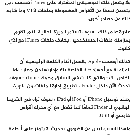
ولا يشمل ذلك الموسيقى المشتراة على iTunes فحسب ، بل
يتضمن نسخًا من الأقراص المضغوطة وملفات MP3 وما شابه
ذلك من مصادر أخرى.
علاوة على ذلك ، سوف تستمر الميزة الحالية التي تقوم
بمزامنة ملفات المستخدمين بخلاف ملفات iTunes مع الاي
كلاود.
كذلك أوضحت Apple بالفعل أثناء الكلمة الرئيسية أن
المزامنة مع أجهزة iOS الخاصة بك وإدارتها من جهاز Mac
الخاص بك – والتي كانت في السابق مهمة iTunes – سوف
تحدث الآن داخل Finder ، تطبيق إدارة الملفات من Apple.
وعند توصيل iPhone أو iPod أو iPad ، سوف تراه في الشريط
الجانبي لـ Finder تمامًا كما تفعل مع أي محرك أقراص
خارجي أو USB.
ولهذا السبب ليس من الضروري تحديث الايتونز على أنظمة