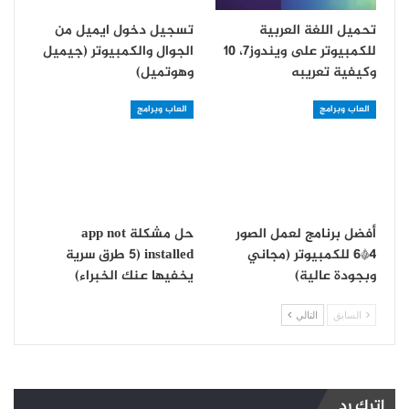
تحميل اللغة العربية
تسجيل دخول ايميل من
للكمبيوتر على ويندوز7، 10
الجوال والكمبيوتر (جيميل
وكيفية تعريبه
وهوتميل)
العاب وبرامج
العاب وبرامج
أفضل برنامج لعمل الصور
حل مشكلة app not
4*6 للكمبيوتر (مجاني
installed (5 طرق سرية
وبجودة عالية)
يخفيها عنك الخبراء)
السابق
التالي
اترك رد