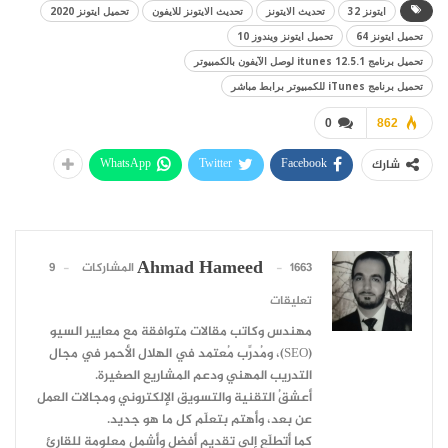
ايتونز 32
تحديث الايتونز
تحديث الايتونز للايفون
تحميل ايتونز 2020
تحميل ايتونز 64
تحميل ايتونز ويندوز 10
تحميل برنامج itunes 12.5.1 لوصل الآيفون بالكمبيوتر
تحميل برنامج iTunes للكمبيوتر برابط مباشر
0
862
WhatsApp
Twitter
Facebook
شارك
Ahmad Hameed
1663 المشاركات
9
تعليقات
مهندس وكاتب مقالات متوافقة مع معايير السيو
(SEO)، ومُدرِّب مُعتمد في الهلال الأحمر في مجال
التدريب المهني ودعم المشاريع الصغيرة.
أعشقُ التقنية والتسويق الإلكتروني ومجالات العمل
عن بعد، وأهتم بتعلّم كل ما هو جديد.
كما أتطلّع إلى تقديم أفضل وأشمل معلومة للقارئ