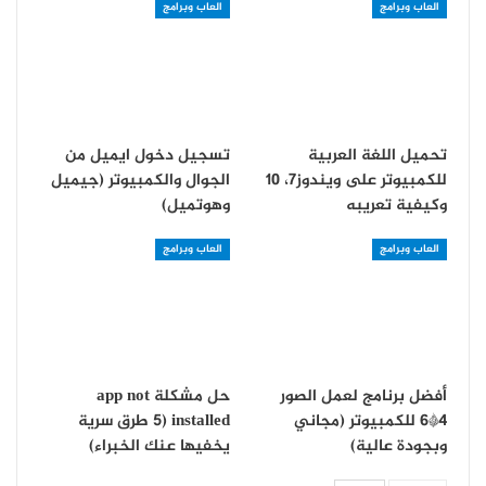
العاب وبرامج
العاب وبرامج
تحميل اللغة العربية
تسجيل دخول ايميل من
للكمبيوتر على ويندوز7، 10
الجوال والكمبيوتر (جيميل
وكيفية تعريبه
وهوتميل)
العاب وبرامج
العاب وبرامج
أفضل برنامج لعمل الصور
حل مشكلة app not
4*6 للكمبيوتر (مجاني
installed (5 طرق سرية
وبجودة عالية)
يخفيها عنك الخبراء)