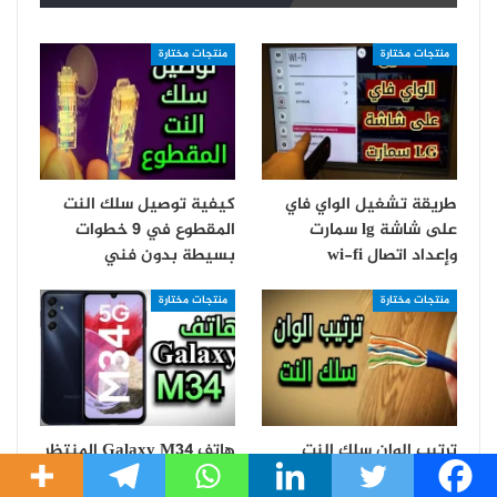
منتجات مختارة
منتجات مختارة
طريقة تشغيل الواي فاي
كيفية توصيل سلك النت
على شاشة lg سمارت
المقطوع في 9 خطوات
و‏إعداد اتصال wi-fi
بسيطة بدون فني
منتجات مختارة
منتجات مختارة
ترتيب الوان سلك النت
هاتف Galaxy M34 المنتظر
وتأريج كابل الشبكة في 5
| تسريبات مواصفاته وسعره