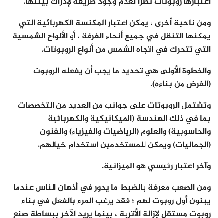
اعتبارها روبوتات نظرًا لعدم وجود طريقة لإدراك بيئتها.
ومن ناحية أخرى ، يمكن اعتبار المكنسة الكهربائية التي
يمكنها التنقل في جميع أنحاء الغرفة ، أو الألواح الشمسية
التي تتحرك في اتجاه الشمس من أنواع الروبوتات.
والخطوة الأولى هي تحديد ما يجب أن يفعله الروبوت
(الغرض من بناءه).
وتشتمل الروبوتات على جوانب من العديد من التخصصات
بما في ذلك الهندسة (الميكانيكية والكهربائية
والحاسوبية) والعلوم (الرياضيات والفيزياء) والفنون
(الجماليات) ويمكن للمستخدمين استخدام خيالهم.
وآخر اعتبار رئيسي هو الميزانية.
ومن الصعب معرفة بالضبط ما يدور في أذهان الناس عندما
يبنون أول روبوت لهم ؛ فقد يرغب المرء بالفعل في بناء
روبوت مستقل لإزالة الأتربة ، بينما يريد الآخر ببساطة صنع