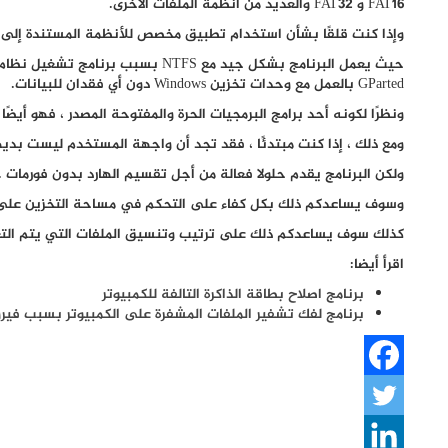
FAT16 و FAT32 والعديد من أنظمة الملفات الأخرى.
وإذا كنت قلقًا بشأن استخدام تطبيق مخصص للأنظمة المستندة إلى Linux لإدارة أقسام NTFS ، فلا تقلق.
GParted بالعمل مع وحدات تخزين Windows دون أي فقدان للبيانات.
ونظرًا لكونه أحد برامج البرمجيات الحرة والمفتوحة المصدر ، فهو أيضً
ومع ذلك ، إذا كنت مبتدئًا ، فقد تجد أن واجهة المستخدم ليست بديهي
ولكن البرنامج يقدم حلولا فعالة من أجل تقسيم الهارد بدون فورمات .
وسوف يساعدكم ذلك بكل كفاء على التحكم في مساحة التخزين على ا
كذلك سوف يساعدكم ذلك على ترتيب وتنسيق الملفات التي يتم التع
اقرأ أيضا:
برنامج اصلاح بطاقة الذاكرة التالفة للكمبيوتر
برنامج لفك تشفير الملفات المشفرة على الكمبيوتر بسبب فير