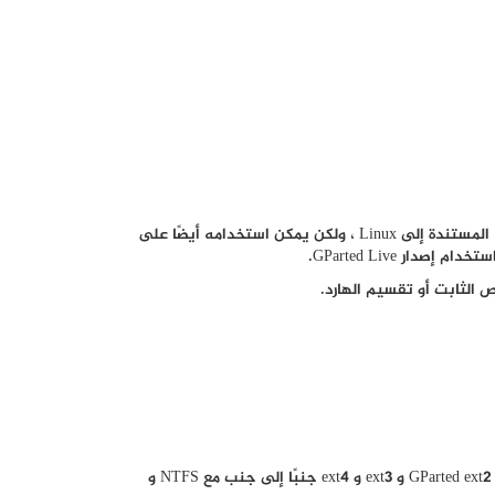
GParted هو محرر أقسام قوي ومجاني ومفتوح المصدر (FOSS) للأنظمة المستندة إلى Linux ، ولكن يمكن استخدامه أيضًا على
الثابت أو تقسيم الهارد.
وكما هو متوقع من برنامج يُفترض أن يتم تشغيله على Linux ، يدعم GParted ext2 و ext3 و ext4 جنبًا إلى جنب مع NTFS و