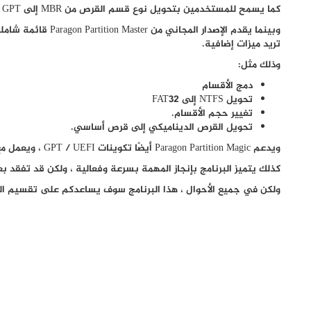
كما يسمح للمستخدمين بتحويل نوع قسم القرص من MBR إلى GPT والعكس صحيح.
تريد ميزات إضافية.
وذلك مثل:
دمج الأقسام
تحويل NTFS إلى FAT32
تغيير حجم الأقسام.
تحويل القرص الديناميكي إلى قرص أساسي.
ويدعم Paragon Partition Magic أيضًا تكوينات GPT / UEFI ، ويعمل مع نظام ملفات HFS + من Apple.
كذلك يتميز البرنامج بإنجاز المهمة بسرعة وفعالية ، ولكن قد تفقد 
ولكن في جميع الأحوال ، هذا البرنامج سوف يساعدكم على تقسيم اله