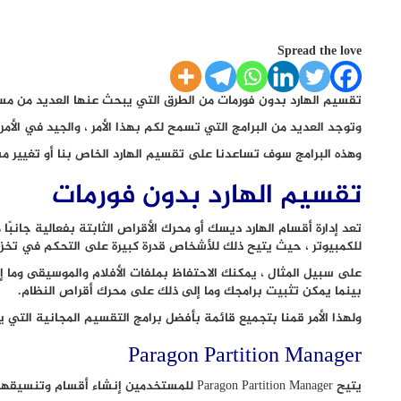
Spread the love
تقسيم الهارد بدون فورمات من الطرق التي يبحث عنها العديد من مست
وتوجد العديد من البرامج التي تسمح لكم بهذا الأمر ، والجيد في الأم
وهذه البرامج سوف تساعدنا على تقسيم الهارد الخاص بنا أو تغيير م
تقسيم الهارد بدون فورمات
تعد إدارة أقسام الهارد ديسك أو محرك الأقراص الثابتة بفعالية جانبً
للكمبيوتر ، حيث يتيح ذلك للأشخاص قدرة كبيرة على التحكم في تخزين
على سبيل المثال ، يمكنك الاحتفاظ بملفات الأفلام والموسيقى وما
بينما يمكن تثبيت برامجك وما إلى ذلك على محرك أقراص النظام.
ولهذا الأمر قمنا بتجميع قائمة بأفضل برامج التقسيم المجانية التي
Paragon Partition Manager
يتيح Paragon Partition Manager للمستخدمين إنشاء أقسام وتنسيقها وتغيير حجمها وحذفها وإخفائها ونسخها.