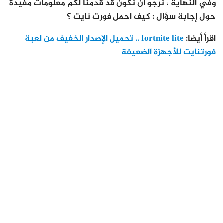
وفي النهاية ، نرجو أن نكون قد قدمنا لكم معلومات مفيدة
حول إجابة سؤال : كيف احمل فورت نايت ؟
اقرأ أيضا:
fortnite lite .. تحميل الإصدار الخفيف من لعبة
فورتنايت للأجهزة الضعيفة