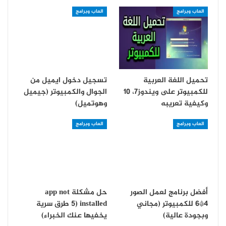
العاب وبرامج
العاب وبرامج
تحميل اللغة العربية
تسجيل دخول ايميل من
للكمبيوتر على ويندوز7، 10
الجوال والكمبيوتر (جيميل
وكيفية تعريبه
وهوتميل)
العاب وبرامج
العاب وبرامج
أفضل برنامج لعمل الصور
حل مشكلة app not
4*6 للكمبيوتر (مجاني
installed (5 طرق سرية
وبجودة عالية)
يخفيها عنك الخبراء)