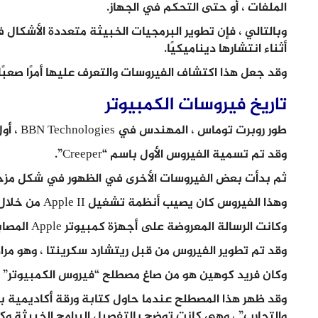
الملفات ، أو حتى التحكم في الجهاز.
وبالتالي ، فإن تطوير البرمجيات الخبيثة متعددة الأشكال في
أثناء انتشارها ديناميكيًا.
وقد جعل هذا اكتشاف الفيروسات والتعرف عليها أمرًا صعبًا 
تاريخ فيروسات الكمبيوتر
طور روبرت توماس ، المهندس في BBN Technologies ، أول فيروس كمبيوتر معروف في عام 1971.
وقد تم تسمية الفيروس الأول باسم “Creeper”.
ثم بدأت بعض الفيروسات الأخرى في الظهور في شكل مزحة ثقيلة ا
وهذا الفيروس كان يصيب أنظمة تشغيل Apple II من خلال الأقراص المرنة.
وكانت الرسالة المعروضة على أجهزة كمبيوتر Apple المصابة رسالة فكاهية.
وقد تم تطوير الفيروس من قبل ريتشارد سكرينتا ، وهو مراهق 
وكان فريد كوهين هو من صاغ مصطلح “فيروس الكمبيوتر” وكان
وقد ظهر هذا المصطلح عندما حاول كتابة ورقة أكاديمية بعن
والتجارب” ، وهي كانت توضح بالتفصيل البرامج الخبيثة وك