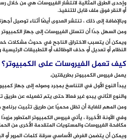
وإحدى الطرق المثالية لانتشار الفيروسات هي من خلال رسائل
أو النقر فوق ملف قابل للتنفيذ.
وبالإضافة إلى ذلك ، تنتشر العدوى أيضًا أثناء توصيل أجهزة 
ومن السهل جدًا أن تتسلل الفيروسات إلى جهاز الكمبيوتر 
ويمكن أن يتسبب الاختراق الناجح في حدوث مشكلات خطيرة 
النظام أو تعديل أو حذف الوظائف أو التطبيقات الرئيسية و
كيف تعمل الفيروسات على الكمبيوتر؟
يعمل فيروس الكمبيوتر بطريقتين.
يبدأ النوع الأول في التناسخ بمجرد وصوله إلى جهاز كمبيو
والنوع الثاني يبدو غير فعالا حتى يتم تفعيله عن طريق تشغ
ومن المهم للغاية أن تظل محميًا عن طريق تثبيت برنامج
وفي الآونة الأخيرة ، يأتي فيروس الكمبيوتر المتطور مزود
مكافحة الفيروسات والمستويات المتقدمة الأخرى من الحما
ويمكن أن يتضمن الغرض الأساسي سرقة كلمات المرور أو الب