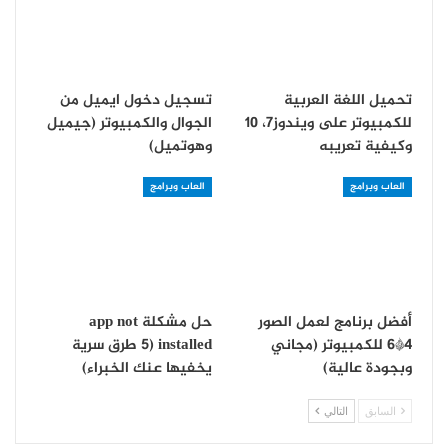
تحميل اللغة العربية
تسجيل دخول ايميل من
للكمبيوتر على ويندوز7، 10
الجوال والكمبيوتر (جيميل
وكيفية تعريبه
وهوتميل)
العاب وبرامج
العاب وبرامج
أفضل برنامج لعمل الصور
حل مشكلة app not
4*6 للكمبيوتر (مجاني
installed (5 طرق سرية
وبجودة عالية)
يخفيها عنك الخبراء)
السابق
التالي