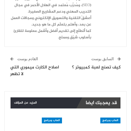
(SEO)، ومُدرِّب مُعتمد في الهلال الأحمر في مجال
التدريب المهني ودعم المشاريع الصغيرة.
أعشقُ التقنية والتسويق الإلكتروني ومجالات العمل
عن بعد، وأهتم بتعلّم كل ما هو جديد.
كما أتطلّع إلى تقديم أفضل وأشمل معلومة للقارئ
بأسلوب شيّق وممتع.
السابق بوست
القادم بوست
كيف تصنع لعبة كمبيوتر ؟
اصلاح الكارت ميموري التي
لا تظهر
قد يعجبك ايضا
المزيد عن المؤلف
العاب وبرامج
العاب وبرامج