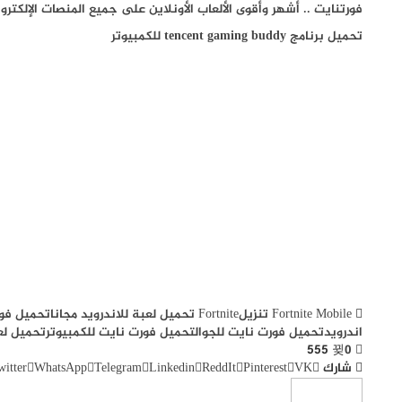
فورتنايت .. أشهر وأقوى الألعاب الأونلاين على جميع المنصات الإلكترو
تحميل برنامج tencent gaming buddy للكمبيوتر
Fortnite Mobile تنزيل
Fortnite تحميل لعبة للاندرويد مجانا
تحميل فورت 
اندرويد
تحميل فورت نايت للجوال
تحميل فورت نايت للكمبيوتر
تحميل لعبة Fortnite للا
555
0
شارك
VK
Pinterest
ReddIt
Linkedin
Telegram
WhatsApp
witter