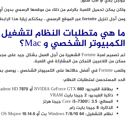
جوجل بلاي أو الاب ستور.
ولكن يمكن تحميل اللعبة بالرغم من ذلك من موقعها الرسمي بدون أي
ومن أجل تنزيل fortnite عبر الموقع الرسمي ، يمكنكم زيارة
هذا الرابط
الكمبيوتر الشخصي و Mac؟
تم تصميم لعبة Fortnite الشهيرة من أجل العمل بشكل 
ممكن من اللاعبين التمكن من المشاركة في اللعبة.
وللعب Fortnite في أفضل حالاتها على الكمبيوتر الشخصي ، يوصى بمواصفات النظام التالية:
الحد المستحسن لمتطلبات النظام:
بطاقة الفيديو: NVIDIA GeForce GTX 660 أو AMD Radeon HD 7870 أو ما يعادله DX11 GPU
ذاكرة الفيديو: 2 جيجا بايت VRAM
المعالج: Core i5-7300U 3.5 جيجا هرتز
الذاكرة: 8 جيجا بايت رام
نظام التشغيل: Windows 7/8/10 64 بت أو Mac OS Mojave 10.14.6