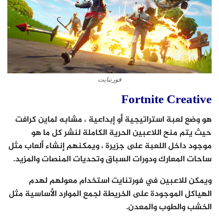
فورتنايت
Fortnite Creative
هو وضع لعبة استراتيجية أو إبداعية ، مشابه لماين كرافت
حيث يتم منح اللاعبين الحرية الكاملة لنشر كل ما هو
موجود داخل اللعبة على جزيرة ، ويمكنهم إنشاء ألعاب مثل
ساحات المعارك ودورات السباق وتحديات المنصات والمزيد.
ويمكن للاعبين في فورتنايت استخدام معولهم لهدم
الهياكل الموجودة على الخريطة لجمع الموارد الأساسية مثل
الخشب والطوب والمعدن.