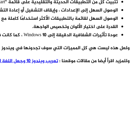
تثبيت كل من التطبيقات الحديثة والتقليدية على قائمة “Start”
الوصول السهل إلى الإعدادات ، وإيقاف التشغيل أو إعادة التش
الوصول السهل لقائمة بالتطبيقات الأكثر استخدامًا كاملة مع قوائم انتقال سهلة
القدرة على اختيار الألوان وتخصيص الواجهة.
عودة تأثيرات الشفافية الدقيقة إلى Windows 10 ، كما كانت في Windows Vista و Windows 7.
ولعل هذه ليست هي كل المميزات التي سوف تجدونها في ويندوز 10 ، ولكنها المميزات التي سوف تطالعونها مع أول استخدام.
وللمزيد اقرأ أيضا من مقالات موقعنا :
تعريب ويندوز 10 وجعل اللغة العربية هي لغة القوائم الرئيسية الافتراضية