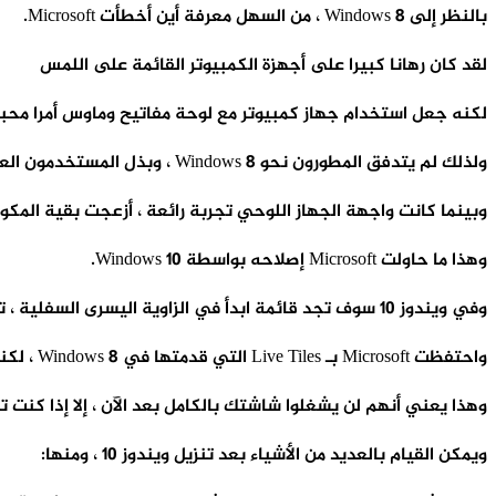
بالنظر إلى Windows 8 ، من السهل معرفة أين أخطأت Microsoft.
لقد كان رهانا كبيرا على أجهزة الكمبيوتر القائمة على اللمس
لكنه جعل استخدام جهاز كمبيوتر مع لوحة مفاتيح وماوس أمرا محبطا
ولذلك لم يتدفق المطورون نحو Windows 8 ، وبذل المستخدمون العاديون قصارى جهدهم لتجنب ذلك.
وبينما كانت واجهة الجهاز اللوحي تجربة رائعة ، أزعجت بقية المكو
وهذا ما حاولت Microsoft إصلاحه بواسطة Windows 10.
وفي ويندوز 10 سوف تجد قائمة ابدأ في الزاوية اليسرى السفلية ، تمامًا كما في Windows 7.
واحتفظت Microsoft بـ Live Tiles التي قدمتها في Windows 8 ، لكنها وضعتها داخل قائمة Start.
وهذا يعني أنهم لن يشغلوا شاشتك بالكامل بعد الآن ، إلا إذا كنت تر
ويمكن القيام بالعديد من الأشياء بعد تنزيل ويندوز 10 ، ومنها: