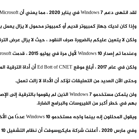
لقد انتهى دعم Windows 7 في يناير 2020 ، مما يعني أن Microsoft تريد من الجميع الترقية إلى Windows 10 للحفاظ على تشغيل الأجهزة بأمان وسلاسة.
وإذا كان لديك جهاز كمبيوتر قديم أو كمبيوتر محمول لا يزال يعمل بنظام Windows 7 ، فيمكنك شراء نظام التشغيل Windows 10 Home من على موقع icrosoft
ولكن لا يتعين عليكم بالضرورة صرف النقود ، حيث لا يزال عرض الترقية المجاني من Microsoft فعالا للعديد من الأشخاص ا
وعندما تم إصدار Windows 10 لأول مرة في يوليو 2015 ، قدمت Microsoft عرض ترقية مجاني غير مسبوق لمستخدمي Windows 7 و 8 و 8.1 ، جيد حتى يوليو 2016.
ولكن في عام 2017 ، أبلغ موقع Ed Bott of CNET أن أداة الترقية المجانية لا تزال تعمل.
وحتى الآن العديد من التعليقات تؤكد أن الأداة لا زالت تعمل.
بهم في خطر أكبر من الفيروسات والبرامج الضارة.
ويقول المحللون إنه بينما واجه مستخدمو Windows 10 عددًا من الأخطاء على مر السنين ، تظل الترقية الخيار الأفضل للحفاظ على أمان جهاز الكمبيوتر الخاص.
وفي مارس 2020 ، أعلنت شركة مايكروسوفت أن نظام التشغيل Windows 10 أصبح لديه أكثر من مليار مستخدم في جميع أنحاء العالم.