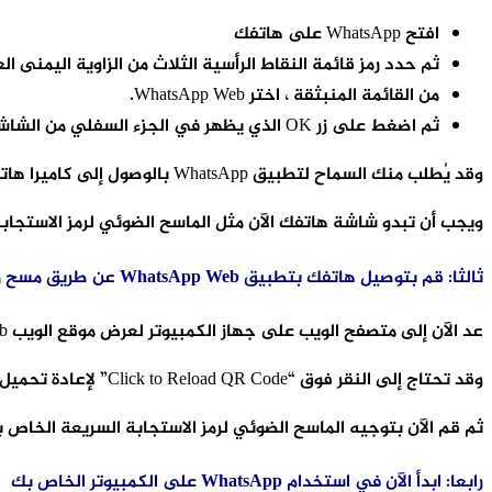
افتح WhatsApp على هاتفك
ثم حدد رمز قائمة النقاط الرأسية الثلاث من الزاوية اليمنى ال
من القائمة المنبثقة ، اختر WhatsApp Web.
ثم اضغط على زر OK الذي يظهر في الجزء السفلي من الشاشة.
وقد يُطلب منك السماح لتطبيق WhatsApp بالوصول إلى كاميرا هاتفك ، لذلك اضغط على “Continue” ثم “Allow” لمنح هذا الإذن.
ويجب أن تبدو شاشة هاتفك الآن مثل الماسح الضوئي لرمز الاستجابة السريعة QR ، وسوف يساعدكم ذلك على تشغيل التطبيق بدون تنزيل 
ثالثا: قم بتوصيل هاتفك بتطبيق WhatsApp Web عن طريق مسح رمز QR
عد الآن إلى متصفح الويب على جهاز الكمبيوتر لعرض موقع الويب WhatsApp Web.
وقد تحتاج إلى النقر فوق “Click to Reload QR Code” لإعادة تحميل رمز الاستجابة السريعة.
ثم قم الآن بتوجيه الماسح الضوئي لرمز الاستجابة السريعة الخاص بهاتفك نحو رمز الاست
رابعا: ابدأ الآن في استخدام WhatsApp على الكمبيوتر الخاص بك