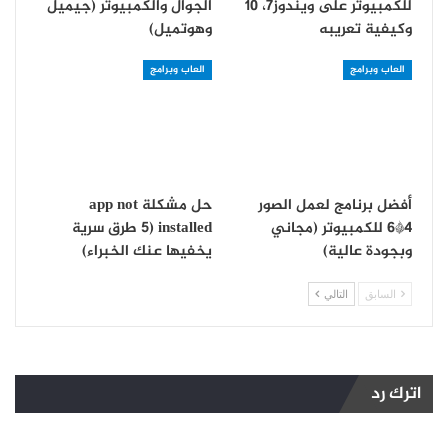
للكمبيوتر على ويندوز7، 10
الجوال والكمبيوتر (جيميل
وكيفية تعريبه
وهوتميل)
العاب وبرامج
العاب وبرامج
أفضل برنامج لعمل الصور
حل مشكلة app not
4*6 للكمبيوتر (مجاني
installed (5 طرق سرية
وبجودة عالية)
يخفيها عنك الخبراء)
السابق
التالي
اترك رد