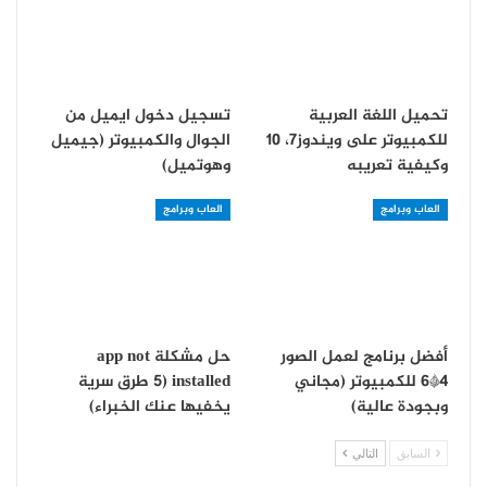
تحميل اللغة العربية
تسجيل دخول ايميل من
للكمبيوتر على ويندوز7، 10
الجوال والكمبيوتر (جيميل
وكيفية تعريبه
وهوتميل)
العاب وبرامج
العاب وبرامج
أفضل برنامج لعمل الصور
حل مشكلة app not
4*6 للكمبيوتر (مجاني
installed (5 طرق سرية
وبجودة عالية)
يخفيها عنك الخبراء)
السابق
التالي