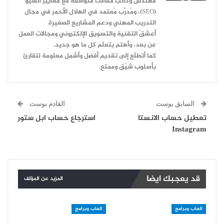
مهندس وكاتب مقالات متوافقة مع معايير السيو
(SEO)، ومُدرِّب مُعتمد في الهلال الأحمر في مجال
التدريب المهني ودعم المشاريع الصغيرة.
أعشقُ التقنية والتسويق الإلكتروني ومجالات العمل
عن بعد، وأهتم بتعلّم كل ما هو جديد.
كما أتطلّع إلى تقديم أفضل وأشمل معلومة للقارئ
بأسلوب شيّق وممتع.
السابق بوست
القادم بوست
تعطيل حساب الانستا
استرجاع حساب ابل ستور
Instagram
قد يعجبك ايضا
المزيد عن المؤلف
العاب وبرامج
العاب وبرامج