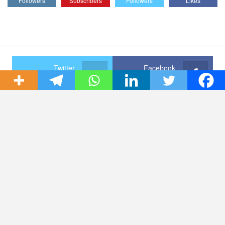
Followers
Subscribers
Followers
Likes
Twitter
Facebook
تابعنا على فيسبوك
تابعنا على تويتر (X)
Telegram
Instagram
تابعنا على انستقرام
انضم لنا على تيليجرام
Pinterest
Linkedin
تابعنا على لينكد إن
تابعنا على بنترست
VK
تابعنا على VK