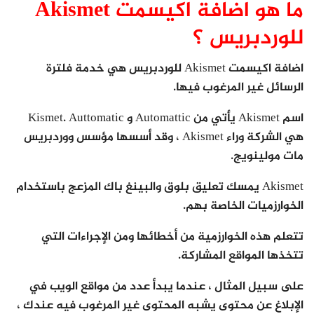
ما هو اضافة اكيسمت Akismet
للوردبريس ؟
اضافة اكيسمت Akismet للوردبريس هي خدمة فلترة
الرسائل غير المرغوب فيها.
اسم Akismet يأتي من Automattic و Kismet. Auttomatic
هي الشركة وراء Akismet ، وقد أسسها مؤسس ووردبريس
مات مولينويج.
Akismet يمسك تعليق بلوق والبينغ باك المزعج باستخدام
الخوارزميات الخاصة بهم.
تتعلم هذه الخوارزمية من أخطائها ومن الإجراءات التي
تتخذها المواقع المشاركة.
على سبيل المثال ، عندما يبدأ عدد من مواقع الويب في
الإبلاغ عن محتوى يشبه المحتوى غير المرغوب فيه عندك ،