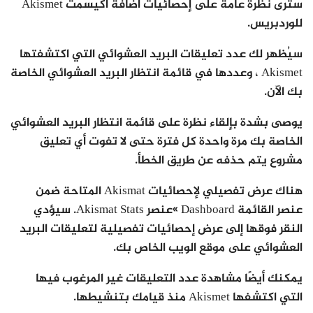
سترى نظرة عامة على إحصائيات اضافة اكيسمت Akismet
للوردبريس.
سيُظهر لك عدد تعليقات البريد العشوائي التي اكتشفتها
Akismet ، وعددها في قائمة انتظار البريد العشوائي الخاصة
بك الآن.
يوصى بشدة بإلقاء نظرة على قائمة انتظار البريد العشوائي
الخاصة بك مرة واحدة كل فترة حتى لا تفوت أي تعليق
مشروع يتم حذفه عن طريق الخطأ.
هناك عرض تفصيلي لإحصائيات Akismat المتاحة ضمن
عنصر القائمة Dashboard »عنصر Akismat Stats. سيؤدي
النقر فوقها إلى عرض إحصائيات تفصيلية لتعليقات البريد
العشوائي على موقع الويب الخاص بك.
يمكنك أيضًا مشاهدة عدد التعليقات غير المرغوب فيها
التي اكتشفها Akismet منذ قيامك بتنشيطها.