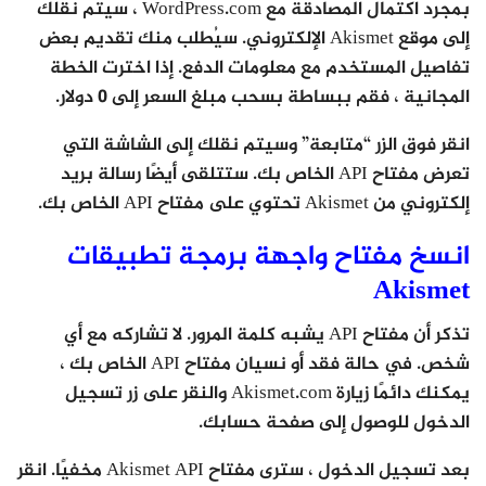
بمجرد اكتمال المصادقة مع WordPress.com ، سيتم نقلك
إلى موقع Akismet الإلكتروني. سيُطلب منك تقديم بعض
تفاصيل المستخدم مع معلومات الدفع. إذا اخترت الخطة
المجانية ، فقم ببساطة بسحب مبلغ السعر إلى 0 دولار.
انقر فوق الزر “متابعة” وسيتم نقلك إلى الشاشة التي
تعرض مفتاح API الخاص بك. ستتلقى أيضًا رسالة بريد
إلكتروني من Akismet تحتوي على مفتاح API الخاص بك.
انسخ مفتاح واجهة برمجة تطبيقات
Akismet
تذكر أن مفتاح API يشبه كلمة المرور. لا تشاركه مع أي
شخص. في حالة فقد أو نسيان مفتاح API الخاص بك ،
يمكنك دائمًا زيارة Akismet.com والنقر على زر تسجيل
الدخول للوصول إلى صفحة حسابك.
بعد تسجيل الدخول ، سترى مفتاح Akismet API مخفيًا. انقر