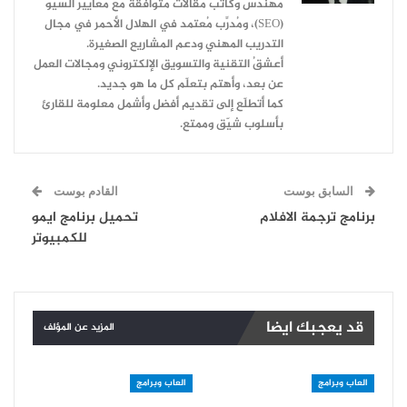
مهندس وكاتب مقالات متوافقة مع معايير السيو
(SEO)، ومُدرِّب مُعتمد في الهلال الأحمر في مجال
التدريب المهني ودعم المشاريع الصغيرة.
أعشقُ التقنية والتسويق الإلكتروني ومجالات العمل
عن بعد، وأهتم بتعلّم كل ما هو جديد.
كما أتطلّع إلى تقديم أفضل وأشمل معلومة للقارئ
بأسلوب شيّق وممتع.
السابق بوست
القادم بوست
برنامج ترجمة الافلام
تحميل برنامج ايمو
للكمبيوتر
قد يعجبك ايضا
المزيد عن المؤلف
العاب وبرامج
العاب وبرامج