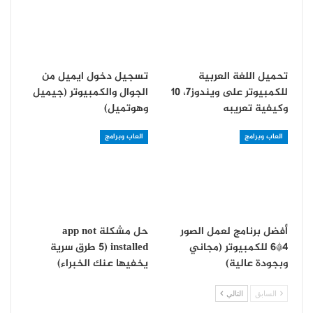
تحميل اللغة العربية
تسجيل دخول ايميل من
للكمبيوتر على ويندوز7، 10
الجوال والكمبيوتر (جيميل
وكيفية تعريبه
وهوتميل)
العاب وبرامج
العاب وبرامج
أفضل برنامج لعمل الصور
حل مشكلة app not
4*6 للكمبيوتر (مجاني
installed (5 طرق سرية
وبجودة عالية)
يخفيها عنك الخبراء)
السابق
التالي