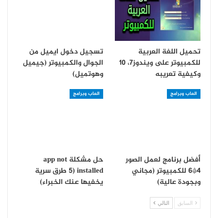
تحميل اللغة العربية
تسجيل دخول ايميل من
للكمبيوتر على ويندوز7، 10
الجوال والكمبيوتر (جيميل
وكيفية تعريبه
وهوتميل)
العاب وبرامج
العاب وبرامج
أفضل برنامج لعمل الصور
حل مشكلة app not
4*6 للكمبيوتر (مجاني
installed (5 طرق سرية
وبجودة عالية)
يخفيها عنك الخبراء)
السابق
التالي