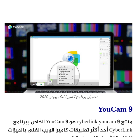
تحميل برنامج كاميرا للكمبيوتر 2020
YouCam 9
منتج cyberlink youcam 9 هو YouCam 9 الخاص ببرنامج
CyberLink أحد أكثر تطبيقات كاميرا الويب الغنى بالميزات