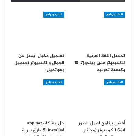
العاب وبرامج
العاب وبرامج
تحميل اللغة العربية
تسجيل دخول ايميل من
للكمبيوتر على ويندوز7، 10
الجوال والكمبيوتر (جيميل
وكيفية تعريبه
وهوتميل)
العاب وبرامج
العاب وبرامج
أفضل برنامج لعمل الصور
حل مشكلة app not
4*6 للكمبيوتر (مجاني
installed (5 طرق سرية