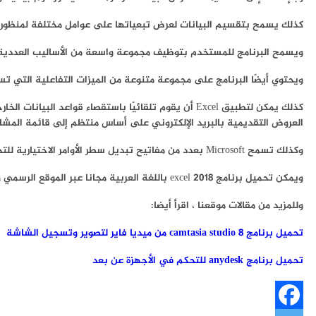
كذلك يسمح بتقسيم البيانات لعرض تبعياتها على عوامل مختلفة لمنظورات
ويسمح البرنامج للمستخدم بتوظيف مجموعة واسعة من الأساليب العددية ، ع
ويحتوي أيضًا البرنامج على مجموعة متنوعة من الميزات التفاعلية التي ت
العروض التقديمية بالبريد الإلكتروني على أساس منتظم إلى قائمة المشار
وكذلك تسمح Microsoft بعدد من مفاتيح تبديل سطر الأوامر الاختيارية للتحكم في الطريقة التي يبدأ بها Excel.
ويمكن تحميل برنامج excel 2018 باللغة العربية مجانا عبر الموقع الرسمي واستخدامه لفترة تجريبية .
وللمزيد من مقالات موقعنا ، اقرأ أيضا:
تحميل برنامج camtasia studio 8 من ميديا فاير لتصوير وتسجيل الشاشة
تحميل برنامج anydesk للتحكم في الأجهزة عن بعد