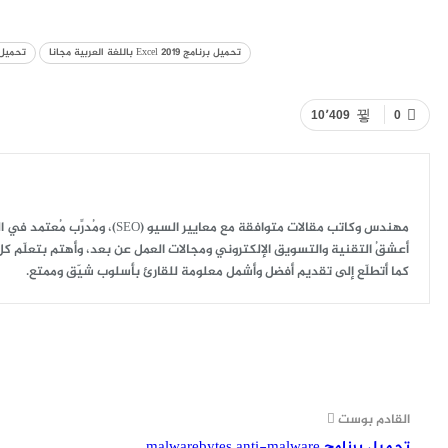
تحميل برنامج Excel 2019 باللغة العربية مجانا
تحميل برنامج 
10٬409
0
مهندس وكاتب مقالات متوافقة مع معايير السيو (SEO)، ومُدرِّب مُعتمد في الهلال الأحمر في مجال التدريب المهني ودعم المشاريع الصغيرة.
أعشقُ التقنية والتسويق الإلكتروني ومجالات العمل عن بعد، وأهتم بتعلّم كل
كما أتطلّع إلى تقديم أفضل وأشمل معلومة للقارئ بأسلوب شيّق وممتع.
القادم بوست
تحميل برنامج malwarebytes anti-malware