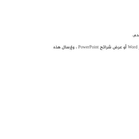
دم.
كذلك يمكن لتطبيق Excel أن يقوم تلقائيًا باستقصاء قواعد البيانات الخارجية وأدوات القياس باستخدام جدول تحديث ، وتحليل النتائج ، وتقديم تقرير Word أو عرض شرائح PowerPoint ، وإرسال هذه