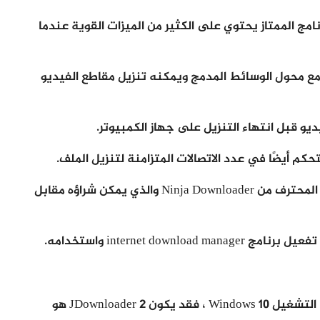
نامج الممتاز يحتوي على الكثير من الميزات القوية عندما
ج مع محول الوسائط المدمج ويمكنه تنزيل مقاطع الفيديو
م أيضًا في عدد الاتصالات المتزامنة لتنزيل الملف.
ووفقًا لأحدث التحديثات ، لا يتوفر الآن سوى الإصدار المحترف من Ninja Downloader والذي يمكن شراؤه مقابل
internet do واستخدامه.
إذا كنت تبحث عن مدير تنزيل مفتوح المصدر لنظام التشغيل Windows 10 ، فقد يكون JDownloader 2 هو